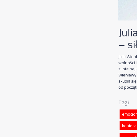
Jul
– si
Julia Wie
wolności 
subtelnej 
Wieniawy 
skupia si
od począt
Tagi
emocjon
kobieca