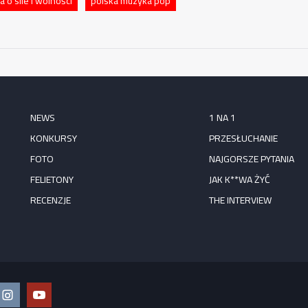
 o sile i wolności
polska muzyka pop
NEWS
1 NA 1
KONKURSY
PRZESŁUCHANIE
FOTO
NAJGORSZE PYTANIA
FELIETONY
JAK K**WA ŻYĆ
RECENZJE
THE INTERVIEW
ook
Instagram
YouTube