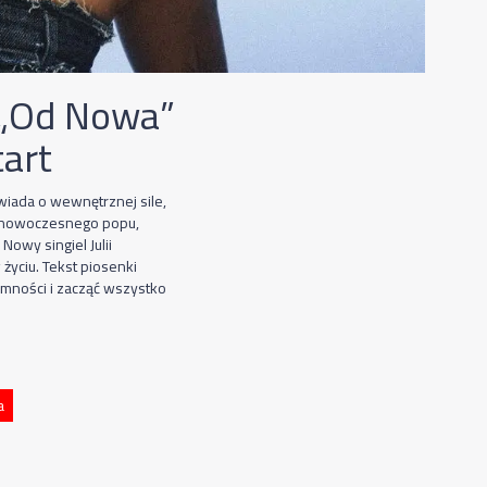
 „Od Nowa”
tart
wiada o wewnętrznej sile,
ie nowoczesnego popu,
Nowy singiel Julii
życiu. Tekst piosenki
emności i zacząć wszystko
a