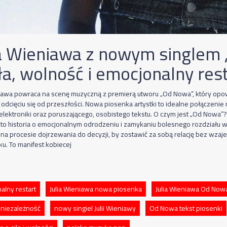
ia Wieniawa z nowym singlem
ła, wolność i emocjonalny res
niawa powraca na scenę muzyczną z premierą utworu „Od Nowa”, który opo
i odcięciu się od przeszłości. Nowa piosenka artystki to idealne połączen
elektroniki oraz poruszającego, osobistego tekstu. O czym jest „Od Nowa”? 
to historia o emocjonalnym odrodzeniu i zamykaniu bolesnego rozdziału w 
ę na procesie dojrzewania do decyzji, by zostawić za sobą relację bez wzaj
ku. To manifest kobiecej
alny restart
Julia Wieniawa nowa piosenka
Julia Wieniawa Od Now
 niezależność
nowy singiel Julii Wieniawy
Od Nowa tekst piosenki