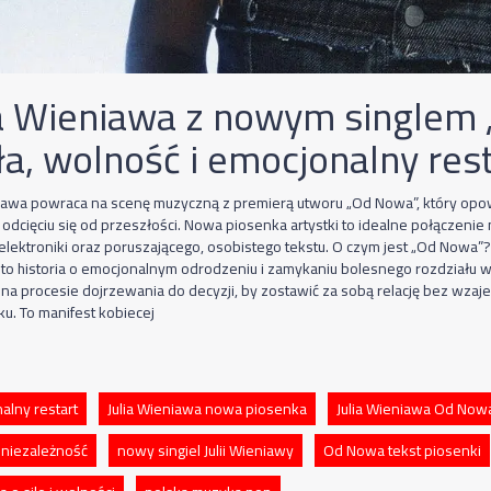
ia Wieniawa z nowym singlem
ła, wolność i emocjonalny res
niawa powraca na scenę muzyczną z premierą utworu „Od Nowa”, który opo
i odcięciu się od przeszłości. Nowa piosenka artystki to idealne połączen
elektroniki oraz poruszającego, osobistego tekstu. O czym jest „Od Nowa”? 
to historia o emocjonalnym odrodzeniu i zamykaniu bolesnego rozdziału w 
ę na procesie dojrzewania do decyzji, by zostawić za sobą relację bez wzaj
ku. To manifest kobiecej
alny restart
Julia Wieniawa nowa piosenka
Julia Wieniawa Od Now
 niezależność
nowy singiel Julii Wieniawy
Od Nowa tekst piosenki