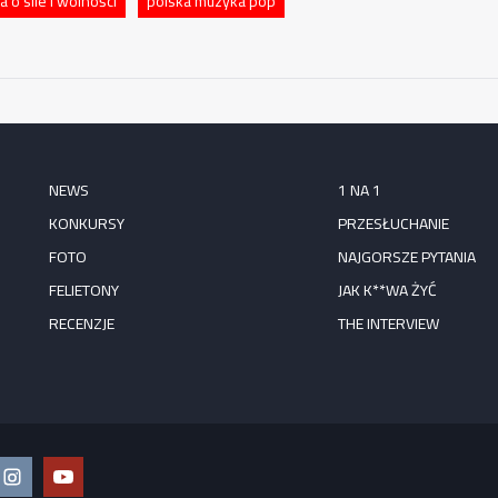
 o sile i wolności
polska muzyka pop
NEWS
1 NA 1
KONKURSY
PRZESŁUCHANIE
FOTO
NAJGORSZE PYTANIA
FELIETONY
JAK K**WA ŻYĆ
RECENZJE
THE INTERVIEW
ook
Instagram
YouTube