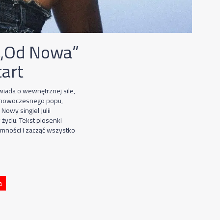
 „Od Nowa”
tart
wiada o wewnętrznej sile,
ie nowoczesnego popu,
Nowy singiel Julii
życiu. Tekst piosenki
emności i zacząć wszystko
a