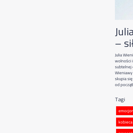
Jul
– si
Julia Wie
wolności 
subtelnej 
Wieniawy 
skupia si
od począt
Tagi
emocjon
kobieca