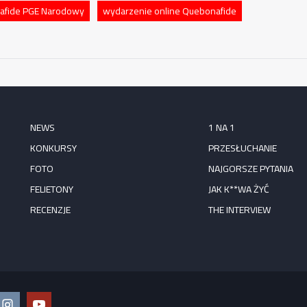
afide PGE Narodowy
wydarzenie online Quebonafide
NEWS
1 NA 1
KONKURSY
PRZESŁUCHANIE
FOTO
NAJGORSZE PYTANIA
FELIETONY
JAK K**WA ŻYĆ
RECENZJE
THE INTERVIEW
ook
Instagram
YouTube