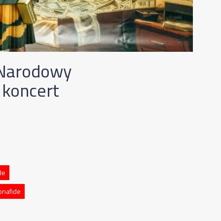
 Narodowy
y koncert
de
onafide