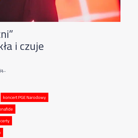
ni”
ła i czuje
ą...
koncert PGE Narodowy
onafide
certy
u