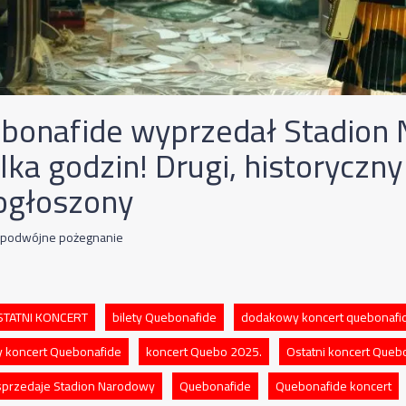
bonafide wyprzedał Stadion
lka godzin! Drugi, historyczn
 ogłoszony
e podwójne pożegnanie
OSTATNI KONCERT
bilety Quebonafide
dodakowy koncert quebonafi
y koncert Quebonafide
koncert Quebo 2025.
Ostatni koncert Queb
przedaje Stadion Narodowy
Quebonafide
Quebonafide koncert