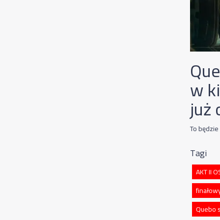
Que
w ki
już
To będzi
Tagi
AKT II 
finałow
Quebo s