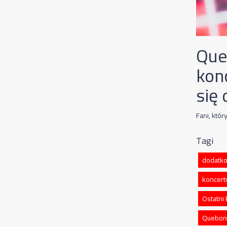
Que
konc
się
Fani, któr
Tagi
dodatko
koncert
Ostatni
Quebona