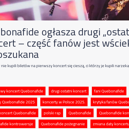
bonafide ogłasza drugi „ostat
ert – część fanów jest wściek
 oszukana
y nie kupili biletów na pierwszy koncert się cieszą, ci którzy je kupili narzekaj
wy koncert Quebonafide
drugi ostatni koncert
fani Quebonafide
y Quebonafide 2025
koncerty w Polsce 2025.
krytyka fanów Queb
 koncert Quebonafide
polski rap
Quebonafide
Quebonafide kon
fide kontrowersje
Quebonafide pożegnanie
zmiana daty koncert