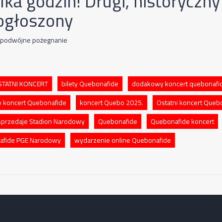
lka godzin! Drugi, historyczn
 ogłoszony
e podwójne pożegnanie
OSTATNI KONCERT
bilety Quebonafide
dodakowy koncert quebonafi
y koncert Quebonafide
koncert Quebo 2025.
Ostatni koncert Queb
przedaje Stadion Narodowy
Quebonafide
Quebonafide koncert
afide PGE Narodowy
wydarzenie online Quebonafide