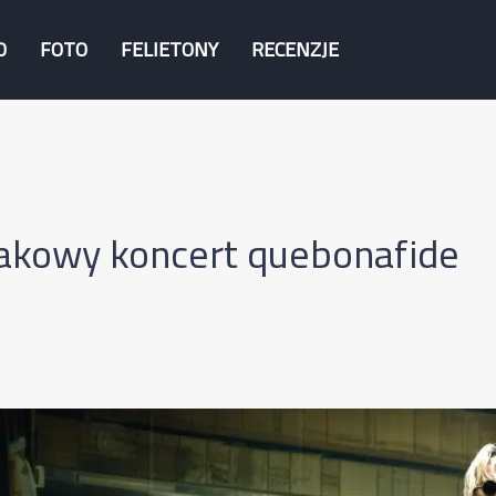
O
FOTO
FELIETONY
RECENZJE
akowy koncert quebonafide