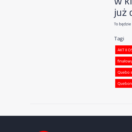
w ki
już
To będzi
Tagi
AKT II 
finałow
Quebo s
Quebon