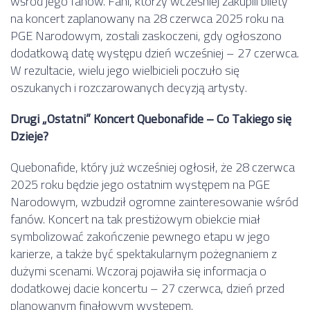
wśród jego fanów. Fani, którzy wcześniej zakupili bilety
na koncert zaplanowany na 28 czerwca 2025 roku na
PGE Narodowym, zostali zaskoczeni, gdy ogłoszono
dodatkową datę występu dzień wcześniej – 27 czerwca.
W rezultacie, wielu jego wielbicieli poczuło się
oszukanych i rozczarowanych decyzją artysty.
Drugi „Ostatni” Koncert Quebonafide – Co Takiego się
Dzieje?
Quebonafide, który już wcześniej ogłosił, że 28 czerwca
2025 roku będzie jego ostatnim występem na PGE
Narodowym, wzbudził ogromne zainteresowanie wśród
fanów. Koncert na tak prestiżowym obiekcie miał
symbolizować zakończenie pewnego etapu w jego
karierze, a także być spektakularnym pożegnaniem z
dużymi scenami. Wczoraj pojawiła się informacja o
dodatkowej dacie koncertu – 27 czerwca, dzień przed
planowanym finałowym występem.