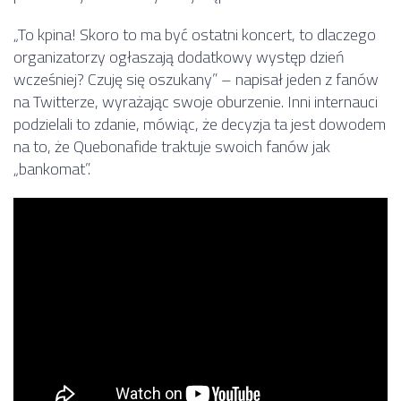
„To kpina! Skoro to ma być ostatni koncert, to dlaczego
organizatorzy ogłaszają dodatkowy występ dzień
wcześniej? Czuję się oszukany” – napisał jeden z fanów
na Twitterze, wyrażając swoje oburzenie. Inni internauci
podzielali to zdanie, mówiąc, że decyzja ta jest dowodem
na to, że Quebonafide traktuje swoich fanów jak
„bankomat”.