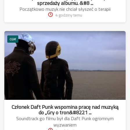
sprzedaży albumu. &#8 ...
Początkowo muzyk nie chciał słyszeć o terapii
4 godziny temu
CGM
Członek Daft Punk wspomina pracę nad muzyką
do „Gry o tron&#8221 ...
Soundtrack go filmu był dla Daft Punk ogromnym
wyzwaniem