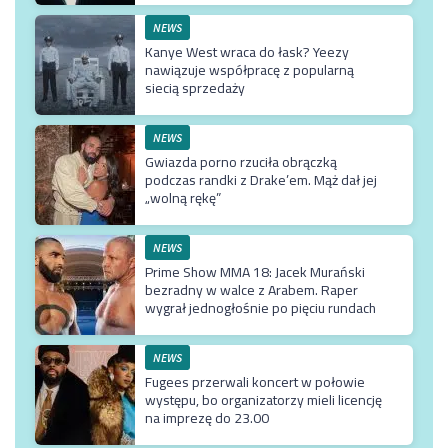
NEWS
Kanye West wraca do łask? Yeezy
nawiązuje współpracę z popularną
siecią sprzedaży
NEWS
Gwiazda porno rzuciła obrączką
podczas randki z Drake’em. Mąż dał jej
„wolną rękę”
NEWS
Prime Show MMA 18: Jacek Murański
bezradny w walce z Arabem. Raper
wygrał jednogłośnie po pięciu rundach
NEWS
Fugees przerwali koncert w połowie
występu, bo organizatorzy mieli licencję
na imprezę do 23.00