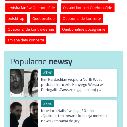
krytyka fanów Quebonafide
Ostatni koncert Quebonafide
polski rap
Quebonafide
Quebonafide koncerty
Quebonafide kontrowersje
Quebonafide pożegnanie
zmiana daty koncertu
Popularne
newsy
NEWS
Kim Kardashian wspiera North West
podczas koncertu Kanyego Westa w
Portugalii. „Zawsze oglądam moją
Northie”
NEWS
Nine Inch Nails świętują 30-lecie
„Quake’a. Limitowana kolekcja merchu i
nowa kampania do gry