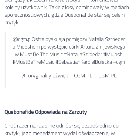
kolejny użytkownik. Takie głosy dominowały w mediach
społecznościowych, gdzie Quebonafide stał się celem
krytyki.
@cgm.pl
Ostra dyskusja pomiędzy Natalią Szroeder
a Miuoshem po występie córki Artura Żmijewskiego
w Must Be The Music #NataliaSzroeder #Miuosh
#MustBeTheMusic #SebastianKarpielBulecka #cgm
♬ oryginalny dźwięk – CGM.PL – CGM.PL
Quebonafide Odpowiada na Zarzuty
Choć raper na razie nie odniósł się bezpośrednio do
krytyki, jego menedżment wydał oświadczenie, w