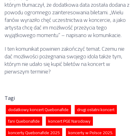
którym tłumaczył, że dodatkowa data została dodana z
powodu ogromnego zainteresowania biletami. „Wielu
fanów wyraziło chęć uczestnictwa w koncercie, a jako
artysta chcę dać im możliwość przeżycia tego
wyjątkowego momentu” – napisano w komunikacie.
I ten komunikat powinien zakończyć temat. Czemu nie
dać możliwości pożegnania swojego idola także tym,
którym nie udało się kupić biletów na koncert w
pierwszym terminie?
Tagi
dodatkowy koncert Quebonafide
drugi ostatni koncert
fani Quebonafide
koncert PGE Narodowy
koncerty Quebonafide 2025
koncerty w Polsce 2025.