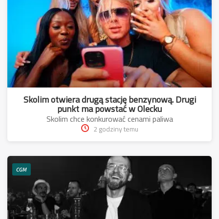
Skolim otwiera drugą stację benzynową. Drugi
punkt ma powstać w Olecku
Skolim chce konkurować cenami paliwa
2 godziny temu
CGM