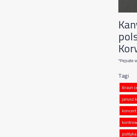
Kan
pol
Kor
"Pejsate 
Tagi
Braun c
janusz 
koncert
kontrow
polityka