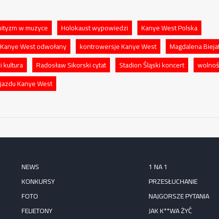
ityzm w muzyce
Holokaust wypowiedzi
Kanye West Polska
 Kanye West odwołany
kontrowersje Kanye West
Magdalena Biej
i kultura
Radosław Sikorski cytat
Stadion Śląski koncert
wolnoś
jazdu Kanye West
NEWS
1 NA 1
KONKURSY
PRZESŁUCHANIE
FOTO
NAJGORSZE PYTANIA
FELIETONY
JAK K**WA ŻYĆ