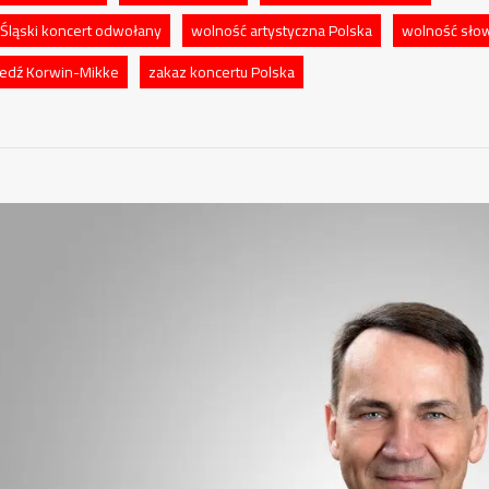
 Śląski koncert odwołany
wolność artystyczna Polska
wolność słow
edź Korwin-Mikke
zakaz koncertu Polska