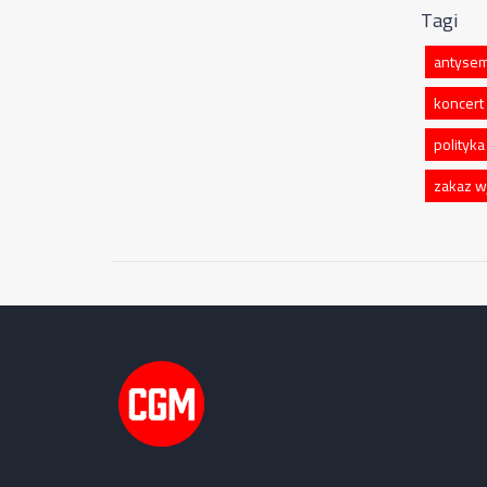
Tagi
antysem
koncert
polityka 
zakaz w