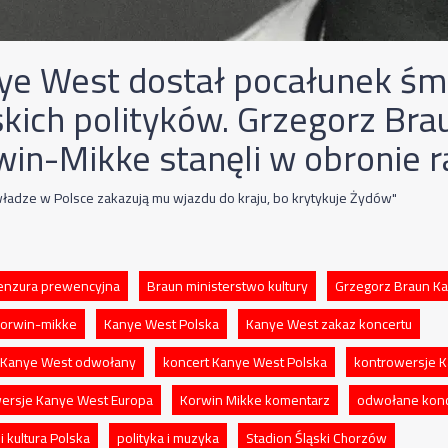
ye West dostał pocałunek śmi
skich polityków. Grzegorz Brau
win-Mikke stanęli w obronie 
władze w Polsce zakazują mu wjazdu do kraju, bo krytykuje Żydów"
enzura prewencyjna
Braun ministerstwo kultury
Grzegorz Braun K
korwin-mikke
Kanye West Polska
Kanye West zakaz koncertu
 Kanye West odwołany
koncert Kanye West Polska
kontrowersje 
ersje Kanye West Europa
Korwin Mikke komentarz
odwołane konc
 i kultura Polska
polityka i muzyka
Stadion Śląski Chorzów