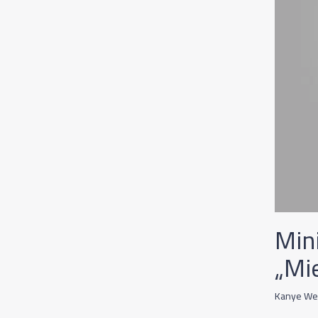
Min
„Mi
Kanye Wes