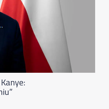
 Kanye:
niu”