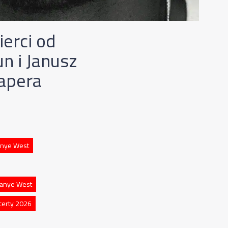
erci od
n i Janusz
rapera
anye West
Kanye West
erty 2026