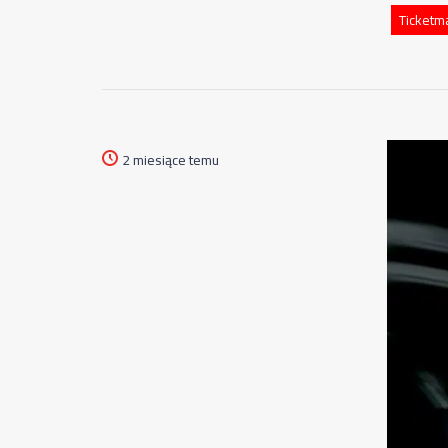
Ticketm
2 miesiące temu