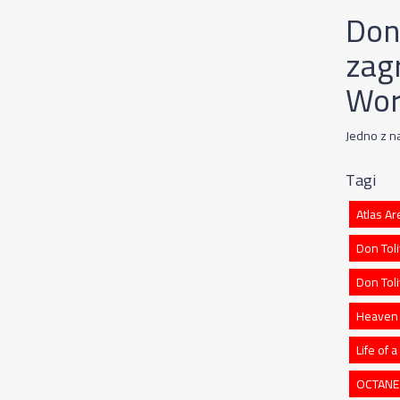
Don
zag
Wor
Jedno z n
Tagi
Atlas A
Don Toli
Don Tol
Heaven 
Life of 
OCTANE