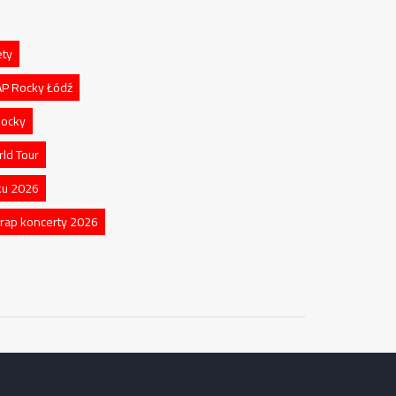
ety
P Rocky Łódź
Rocky
ld Tour
ku 2026
rap koncerty 2026