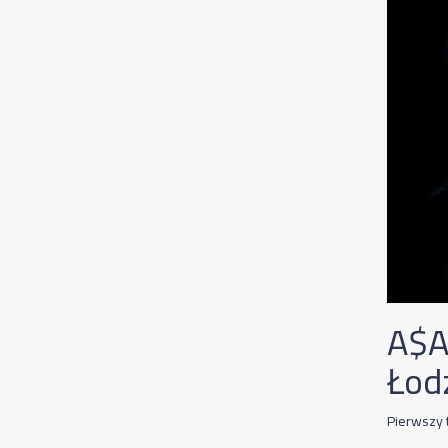
A$A
Łod
Pierwszy 