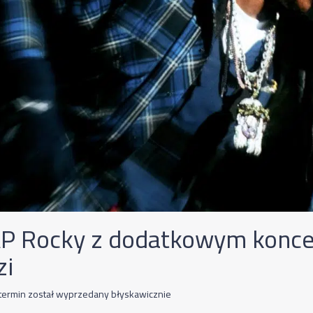
P Rocky z dodatkowym konc
zi
termin został wyprzedany błyskawicznie