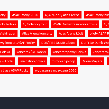
ocky
A$AP Rocky 2026
A$AP Rocky Atlas Arena
A$AP Rocky bil
cky Polska
A$AP Rocky tour
A$AP Rocky trasa koncertowa
A$A
ński raper
Atlas Arena koncerty
Atlas Arena Łódź
bilety A$AP 
wy koncert A$AP Rocky
DON’T BE DUMB album
Don’t Be Dumb Wor
 Polska
koncert A$AP Rocky
koncert rapowy Polska
koncert ro
y w Łodzi
live nation polska
muzyka hip-hop
Rakim Mayers
a trasa A$AP Rocky
wydarzenia muzyczne 2026