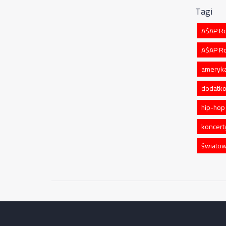
Tagi
A$AP R
A$AP Ro
ameryka
dodatko
hip-hop
koncert
światow