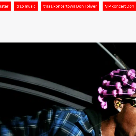
aster
trap music
trasa koncertowa Don Toliver
VIP koncert Don T