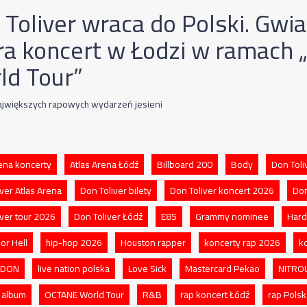
 Toliver wraca do Polski. Gwi
ra koncert w Łodzi w ramach
ld Tour”
ajwiększych rapowych wydarzeń jesieni
rena koncerty
Atlas Arena Łódź
Billboard 200
Body
Don Toli
ver Atlas Arena
Don Toliver bilety
Don Toliver koncert 2026
Don
iver tour 2026
Don Toliver Łódź
E85
Grammy nominee
Hard
or Hell
hip-hop 2026
Houston rapper
koncerty rap 2026
k
a DON
live nation polska
Love Sick
Mastercard Pekao
NITROU
 album
OCTANE World Tour
R&B
rap koncert Łódź
rap Polsk