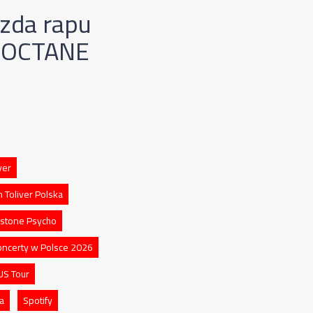
azda rapu
 „OCTANE
ver
 Toliver Polska
stone Psycho
oncerty w Polsce 2026
S Tour
a
Spotify