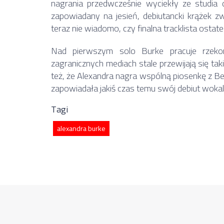
nagrania przedwcześnie wyciekły ze studia 
zapowiadany na jesień, debiutancki krążek z
teraz nie wiadomo, czy finalna tracklista ostate
Nad pierwszym solo Burke pracuje rzek
zagranicznych mediach stale przewijają się tak
też, że Alexandra nagra wspólną piosenkę z Be
zapowiadała jakiś czas temu swój debiut wokal
Tagi
alexandra burke