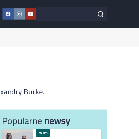
Facebook
Instagram
YouTube
Szukaj w serwisie
Szukaj
exandry Burke.
Popularne
newsy
NEWS