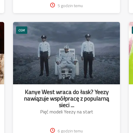
5 godzin temu
CGM
Kanye West wraca do łask? Yeezy
nawiązuje współpracę z popularną
sieci ...
Pięć modeli Yeezy na start
6 godzin temu