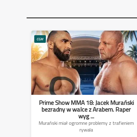
CGM
Prime Show MMA 18: Jacek Murański
bezradny w walce z Arabem. Raper
wyg ...
Murański miał ogromne problemy z trafieniem
rywala