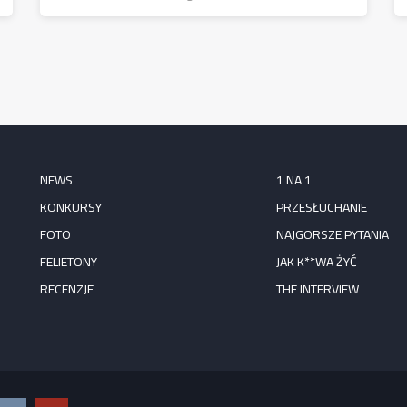
NEWS
1 NA 1
KONKURSY
PRZESŁUCHANIE
FOTO
NAJGORSZE PYTANIA
FELIETONY
JAK K**WA ŻYĆ
RECENZJE
THE INTERVIEW