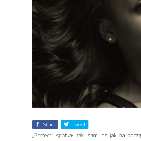
Share
Tweet
„Perfect” spotkał taki sam los jak na poc