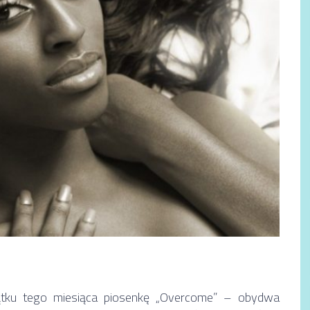
zątku tego miesiąca piosenkę „Overcome” – obydwa