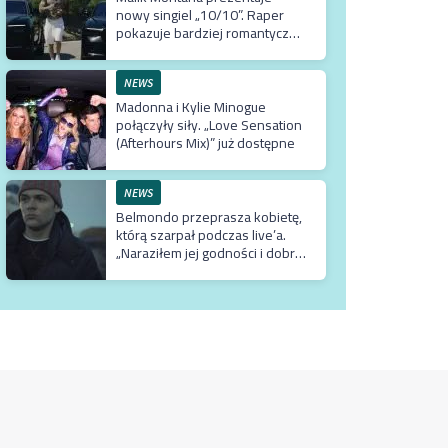
nowy singiel „10/10”. Raper
pokazuje bardziej romantyczne
oblicze
NEWS
Madonna i Kylie Minogue
połączyły siły. „Love Sensation
(Afterhours Mix)” już dostępne
NEWS
Belmondo przeprasza kobietę,
którą szarpał podczas live’a.
„Naraziłem jej godności i dobre
imię (…) Organizuję terapię u
najlepszego możliwego
specjalisty”