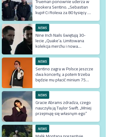
Trueman ponownie uderza w
bookera Sentino. „Sebastian
kupił Ci Rolexa za 80 tysięcy w
prezencie, a ty podsuwasz mu
krzywe umowy”
NEWS
Nine Inch Nails świętują 30-
lecie „Quake’a. Limitowana
kolekcja merchu i nowa
kampania do gry
NEWS
Sentino zagra w Polsce jeszcze
dwa koncerty, a potem trzeba
będzie mu płacić minium 75
tysięcy euro za przyjazd do
kraju
NEWS
Gracie Abrams zdradza, czego
nauczyła ją Taylor Swift. „Mniej
przejmuję się własnym ego”
NEWS
Malik Montana prezentuje