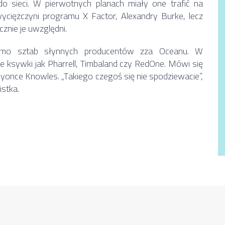
do sieci. W pierwotnych planach miały one trafić na
wyciężczyni programu X Factor, Alexandry Burke, lecz
cznie je uwzględni.
omo sztab słynnych producentów zza Oceanu. W
ie ksywki jak Pharrell, Timbaland czy RedOne. Mówi się
yonce Knowles. „Takiego czegoś się nie spodziewacie”,
istka.