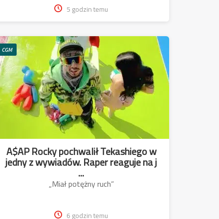
5 godzin temu
CGM
A$AP Rocky pochwalił Tekashiego w
jedny z wywiadów. Raper reaguje na j
...
„Miał potężny ruch”
6 godzin temu