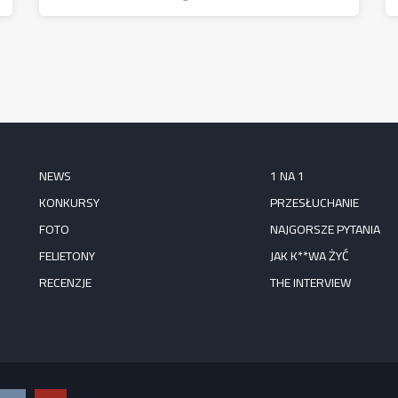
NEWS
1 NA 1
KONKURSY
PRZESŁUCHANIE
FOTO
NAJGORSZE PYTANIA
FELIETONY
JAK K**WA ŻYĆ
RECENZJE
THE INTERVIEW