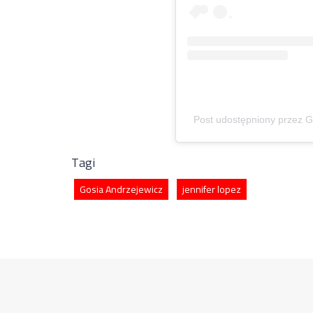
Post udostępniony przez
Tagi
Gosia Andrzejewicz
jennifer lopez