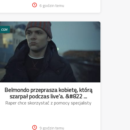
6 godzin temu
CGM
Belmondo przeprasza kobietę, którą
szarpał podczas live’a. &#822 ...
Raper chce skorzystać z pomocy specjalisty
9 godzin temu