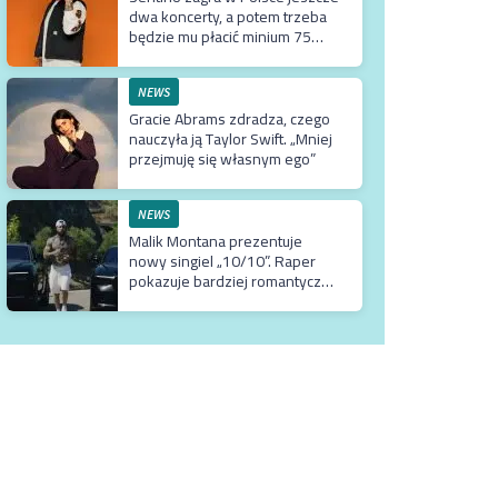
dwa koncerty, a potem trzeba
będzie mu płacić minium 75
tysięcy euro za przyjazd do
kraju
NEWS
Gracie Abrams zdradza, czego
nauczyła ją Taylor Swift. „Mniej
przejmuję się własnym ego”
NEWS
Malik Montana prezentuje
nowy singiel „10/10”. Raper
pokazuje bardziej romantyczne
oblicze