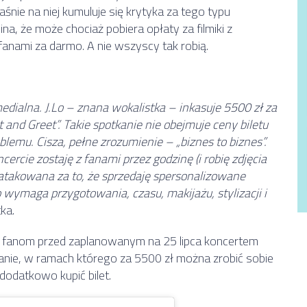
właśnie na niej kumuluje się krytyka za tego typu
na, że może chociaż pobiera opłaty za filmiki z
 fanami za darmo. A nie wszyscy tak robią.
 medialna. J.Lo – znana wokalistka – inkasuje 5500 zł za
and Greet”. Takie spotkanie nie obejmuje ceny biletu
oblemu. Cisza, pełne zrozumienie – „biznes to biznes”.
ercie zostaję z fanami przez godzinę (i robię zdjęcia
atakowana za to, że sprzedaję spersonalizowane
co wymaga przygotowania, czasu, makijażu, stylizacji i
ka.
 fanom przed zaplanowanym na 25 lipca koncertem
nie, w ramach którego za 5500 zł można zrobić sobie
 dodatkowo kupić bilet.