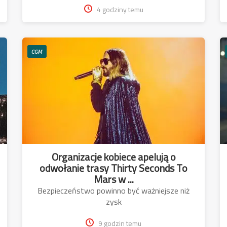
4 godziny temu
CGM
Organizacje kobiece apelują o
odwołanie trasy Thirty Seconds To
Mars w ...
Bezpieczeństwo powinno być ważniejsze niż
zysk
9 godzin temu