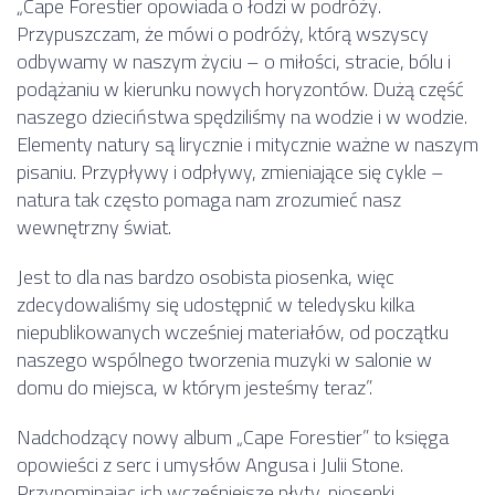
„Cape Forestier opowiada o łodzi w podróży.
Przypuszczam, że mówi o podróży, którą wszyscy
odbywamy w naszym życiu – o miłości, stracie, bólu i
podążaniu w kierunku nowych horyzontów. Dużą część
naszego dzieciństwa spędziliśmy na wodzie i w wodzie.
Elementy natury są lirycznie i mitycznie ważne w naszym
pisaniu. Przypływy i odpływy, zmieniające się cykle –
natura tak często pomaga nam zrozumieć nasz
wewnętrzny świat.
Jest to dla nas bardzo osobista piosenka, więc
zdecydowaliśmy się udostępnić w teledysku kilka
niepublikowanych wcześniej materiałów, od początku
naszego wspólnego tworzenia muzyki w salonie w
domu do miejsca, w którym jesteśmy teraz”.
Nadchodzący nowy album „Cape Forestier” to księga
opowieści z serc i umysłów Angusa i Julii Stone.
Przypominając ich wcześniejsze płyty, piosenki