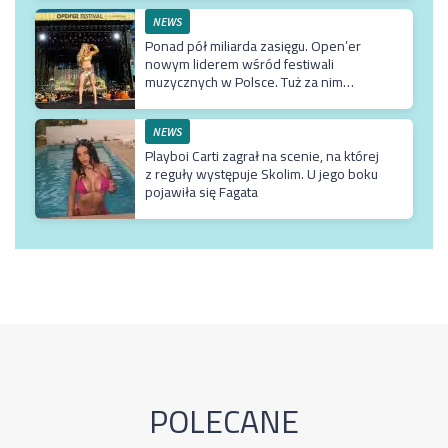
kanału Wielkie Joł
NEWS
Ponad pół miliarda zasięgu. Open’er
nowym liderem wśród festiwali
muzycznych w Polsce. Tuż za nim
Męskie Granie
NEWS
Playboi Carti zagrał na scenie, na której
z reguły występuje Skolim. U jego boku
pojawiła się Fagata
POLECANE