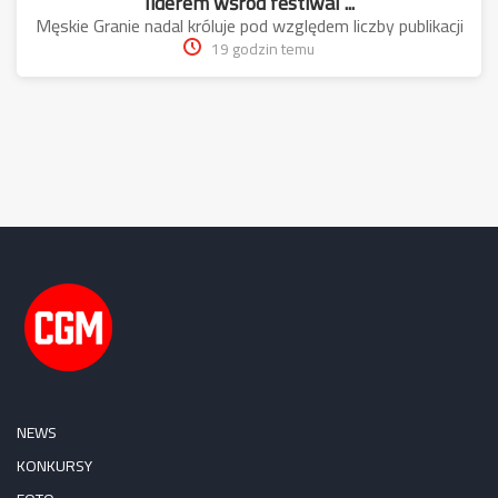
liderem wśród festiwal ...
Męskie Granie nadal króluje pod względem liczby publikacji
19 godzin temu
NEWS
KONKURSY