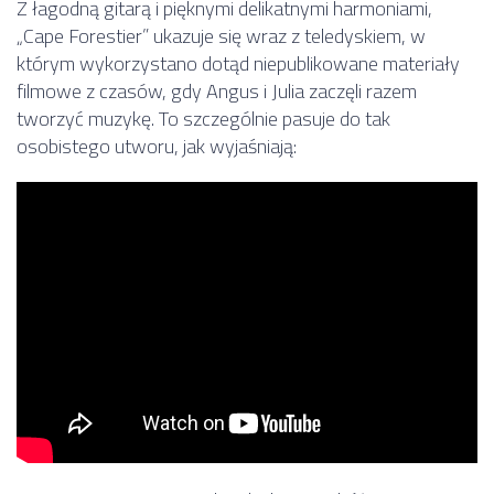
Z łagodną gitarą i pięknymi delikatnymi harmoniami,
„Cape Forestier” ukazuje się wraz z teledyskiem, w
którym wykorzystano dotąd niepublikowane materiały
filmowe z czasów, gdy Angus i Julia zaczęli razem
tworzyć muzykę. To szczególnie pasuje do tak
osobistego utworu, jak wyjaśniają: