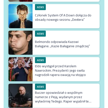
NEWS
Członek System Of A Down dołącza do
obsady nowego sezonu „Dextera”
NEWS
Belmondo odpowiada Kazowi
Bałagane. „Kazie Bałaganie zmądrzej”
NEWS
Eldo wystąpił przed Karolem
Nawrockim. Prezydent i jego swita
nagrodzili rapera owacją na stojąco
NEWS
Buczer opowiedział o wspólnym
numerze z Peją, wydanym przez
wytwórnię Tedego. Raper wyjaśnił też
dlaczego klip z Rychem zniknął z