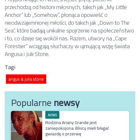
przechodzą od historii miłosnych, takich jak „My Little
Anchor” lub „Somehow”, płonąca opowieść o
nieodwzajemnionej miłości, do takich jak „Down to The
Sea”, które badają unikalne spojrzenie na społeczeństwo
i to, co dzieje się wokół nas. Razem, utwory na „Cape
Forestier” wciągają słuchaczy w ujmującą wizję świata
Angusa i Julii Stone.
Tagi
angus & julia stone
Popularne
newsy
NEWS
Rodzina Ariany Grande jest
zaniepokojona. Bliscy mieli błagać
gwiazdę o przerwę