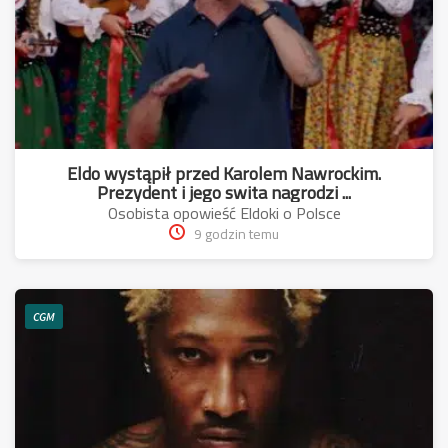
Eldo wystąpił przed Karolem Nawrockim.
Prezydent i jego swita nagrodzi ...
Osobista opowieść Eldoki o Polsce
9 godzin temu
CGM