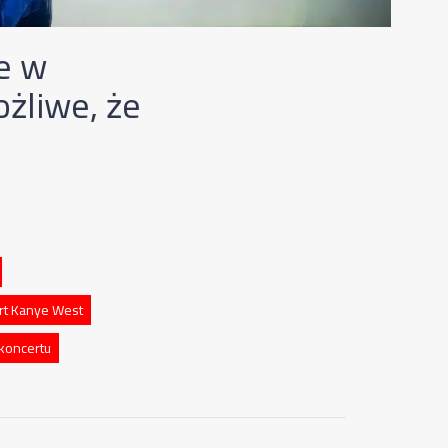
e w
żliwe, że
rt Kanye West
koncertu