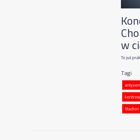
Kon
Cho
w ci
To już pr
Tagi
antysem
kontrow
Stadion