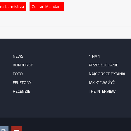
na burmistrza
Zohran Mamdani
NEWS
1 NA 1
KONKURSY
PRZESŁUCHANIE
FOTO
NAJGORSZE PYTANIA
FELIETONY
JAK K**WA ŻYĆ
RECENZJE
THE INTERVIEW