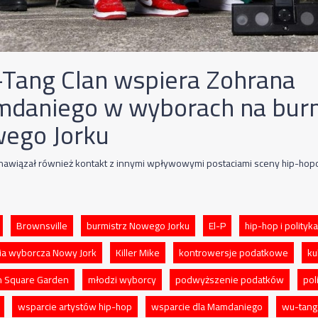
Tang Clan wspiera Zohrana
daniego w wyborach na burm
ego Jorku
awiązał również kontakt z innymi wpływowymi postaciami sceny hip-hop
Brownsville
burmistrz Nowego Jorku
El-P
hip-hop i polityka
a wyborcza Nowy Jork
Killer Mike
kontrowersje podatkowe
ku
 Square Garden
młodzi wyborcy
podwyższenie podatków
pol
wsparcie artystów hip-hop
wsparcie dla Mamdaniego
wu-tang