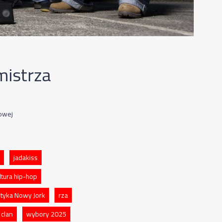
istrza
owej
jadakiss
ltura hip-hop
ityka Nowy Jork
rza
 clan
wybory 2025