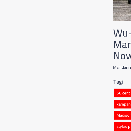
Wu-
Mam
Now
Mamdani n
Tagi
50 cent
kampani
Madison
styles p