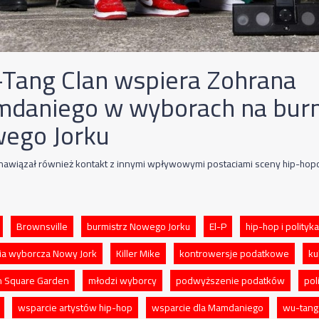
Tang Clan wspiera Zohrana
daniego w wyborach na burm
ego Jorku
awiązał również kontakt z innymi wpływowymi postaciami sceny hip-hop
Brownsville
burmistrz Nowego Jorku
El-P
hip-hop i polityka
a wyborcza Nowy Jork
Killer Mike
kontrowersje podatkowe
ku
 Square Garden
młodzi wyborcy
podwyższenie podatków
pol
wsparcie artystów hip-hop
wsparcie dla Mamdaniego
wu-tang