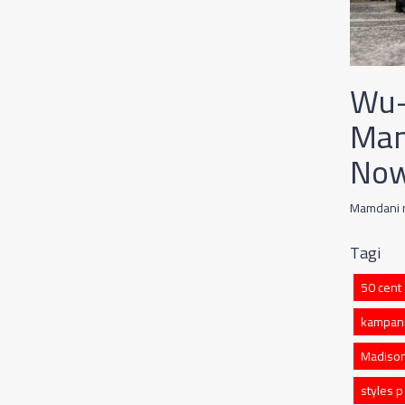
Wu-
Mam
Now
Mamdani n
Tagi
50 cent
kampani
Madison
styles p