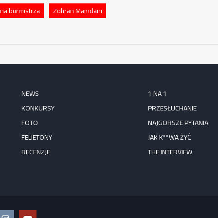
na burmistrza
Zohran Mamdani
NEWS
1 NA 1
KONKURSY
PRZESŁUCHANIE
FOTO
NAJGORSZE PYTANIA
FELIETONY
JAK K**WA ŻYĆ
RECENZJE
THE INTERVIEW