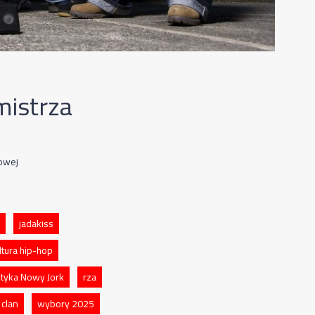
istrza
owej
jadakiss
ltura hip-hop
ityka Nowy Jork
rza
 clan
wybory 2025