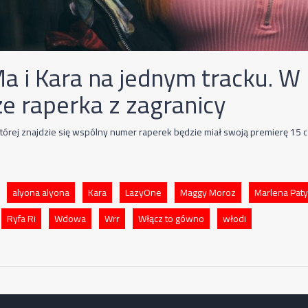
a i Kara na jednym tracku. W
że raperka z zagranicy
 której znajdzie się wspólny numer raperek będzie miał swoją premierę 15 
alyona alyona
Kara
LazyOne
Maggy Moroz
Marlena Pat
Ryfa Ri
Wdowa
Wrr
Włącz to gówno
włodi