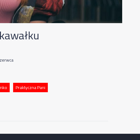
 kawałku
czerwca
ynko
Praktyczna Pani