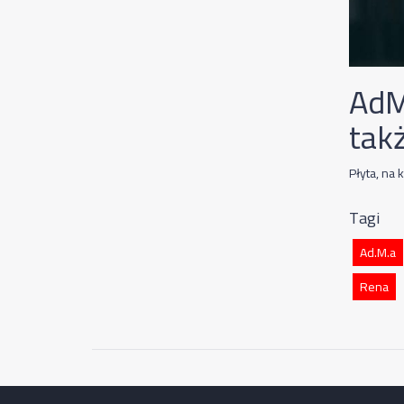
AdM
tak
Płyta, na
Tagi
Ad.M.a
Rena