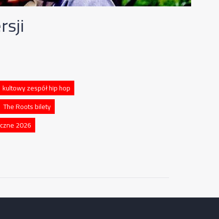
rsji
kultowy zespół hip hop
The Roots bilety
yczne 2026