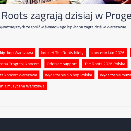
Roots zagrają dzisiaj w Proge
ajważniejszych zespołów światowego hip-hopu zagra dziś w Warszawie
 hip-hop Warszawa
koncert The Roots bilety
koncerty lato 2026
cena Progresji koncert
Oddisee support
The Roots 2026 Polska
ts koncert Warszawa
wydarzenia hip hop Polska
wydarzenia muz
enia muzyczne Warszawa