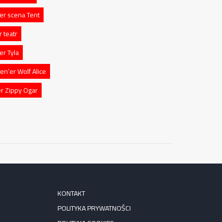
er scena Tent
 teatr
r Tyla
en’er Wolf Alice
r Zippy Ogar
KONTAKT
POLITYKA PRYWATNOŚCI