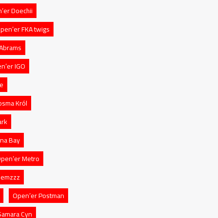
’er Doechii
pen’er FKA twigs
 Abrams
n’er IGO
ce
osma Król
ark
na Bay
pen’er Metro
Nemzzz
Open’er Postman
Samara Cyn