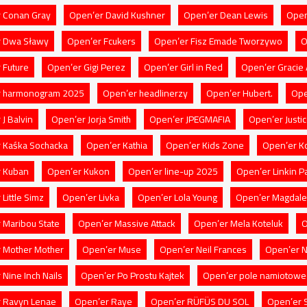
 Conan Gray
Open’er David Kushner
Open’er Dean Lewis
Open
r Dwa Sławy
Open’er Fcukers
Open’er Fisz Emade Tworzywo
O
 Future
Open’er Gigi Perez
Open’er Girl in Red
Open’er Gracie
r harmonogram 2025
Open’er headlinerzy
Open’er Hubert.
Ope
J Balvin
Open’er Jorja Smith
Open’er JPEGMAFIA
Open’er Justi
 Kaśka Sochacka
Open’er Kathia
Open’er Kids Zone
Open’er K
 Kuban
Open’er Kukon
Open’er line-up 2025
Open’er Linkin P
Little Simz
Open’er Livka
Open’er Lola Young
Open’er Magdale
 Maribou State
Open’er Massive Attack
Open’er Mela Koteluk
O
 Mother Mother
Open’er Muse
Open’er Neil Frances
Open’er 
Nine Inch Nails
Open’er Po Prostu Kajtek
Open’er pole namiotowe
 Ravyn Lenae
Open’er Raye
Open’er RÜFÜS DU SOL
Open’er 