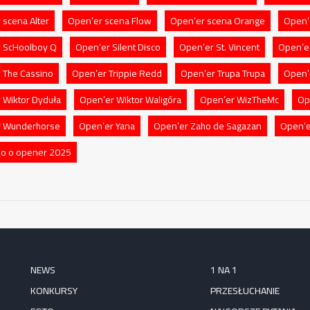
 scena Alter
Open’er scena Flow
Open’er scena Orange
Open’
 ScHoolboy Q
Open’er Silent Disco
Open’er St. Vincent
Open’er
 The Cassino
Open’er Trippie Redd
Open’er Trupa Trupa
Open’e
 Wiktor Dyduła
Open’er Wiktor Waligóra
Open’er WizTheMc
Op
r Wunderhorse
Open’er Yana
Open’er Zaho de Sagazan
Open’e
o o opener 2025
NEWS
1 NA 1
KONKURSY
PRZESŁUCHANIE