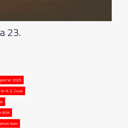
a 23.
pen'er 2025
er A. G. Cook
bi
r BSK
namon Gum