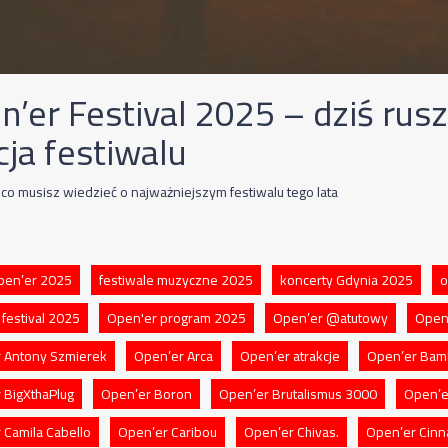
n’er Festival 2025 – dziś rusz
cja festiwalu
co musisz wiedzieć o najważniejszym festiwalu tego lata
Open’er 2025
festiwale muzyczne 2025
koncerty Gdynia 2025
o
 festival 2025
Open'er program 2025
Open’er @atutowy
Open’
 Antony Szmierek
Open’er Arca
Open’er atrakcje
Open’er Bam
 BigXthaPlug
Open’er Boron
Open’er Brutalismus 3000
Open’e
 Camila Cabello
Open’er Caribou
Open’er Chivas.
Open’er Cin