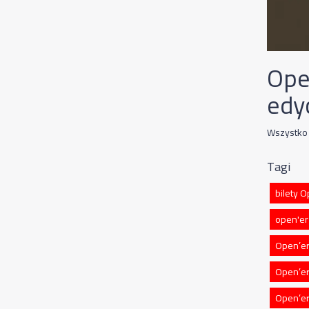
Ope
edy
Wszystko 
Tagi
bilety 
open'er
Open’er
Open’er
Open’er