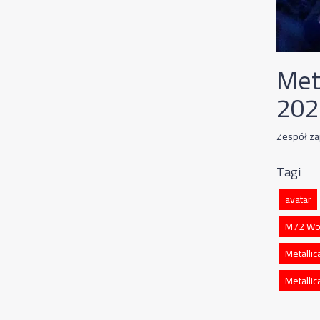
Met
202
Zespół za
Tagi
avatar
M72 Wor
Metallic
Metalli