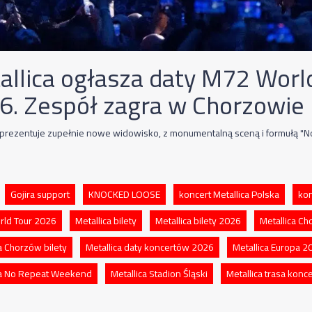
allica ogłasza daty M72 Worl
6. Zespół zagra w Chorzowie
prezentuje zupełnie nowe widowisko, z monumentalną sceną i formułą "
Gojira support
KNOCKED LOOSE
koncert Metallica Polska
ko
ld Tour 2026
Metallica bilety
Metallica bilety 2026
Metallica C
a Chorzów bilety
Metallica daty koncertów 2026
Metallica Europa 2
ca No Repeat Weekend
Metallica Stadion Śląski
Metallica trasa kon