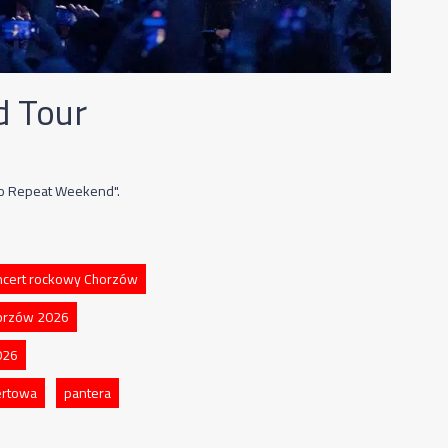
d Tour
No Repeat Weekend".
ncert rockowy Chorzów
horzów 2026
026
certowa
pantera