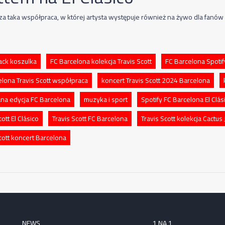
za taka współpraca, w której artysta występuje również na żywo dla fanów
ack koszulka
FC Barcelona kolekcja Travis Scott
FC Barcelona Spotif
elona Travis Scott współpraca
koncert Travis Scott 2024 Barcelona
ana edycja FC Barcelona
muzyka i sport
Spotify FC Barcelona El Clás
cott El Clásico
Travis Scott FC Barcelona
Travis Scott kolekcja Cactus 
cott koncert Barcelona
NEWS
1 NA 1