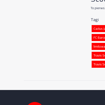
To pierws
Tagi
Cactus J
FC Barc
limitow
Travis S
Travis S