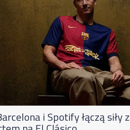
arcelona i Spotify łączą siły 
ttem na El Clásico