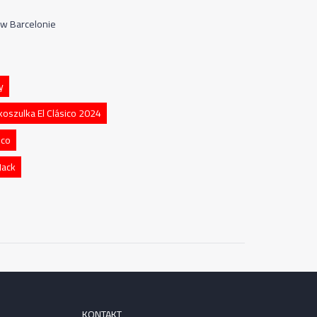
 w Barcelonie
y
koszulka El Clásico 2024
ico
Jack
KONTAKT