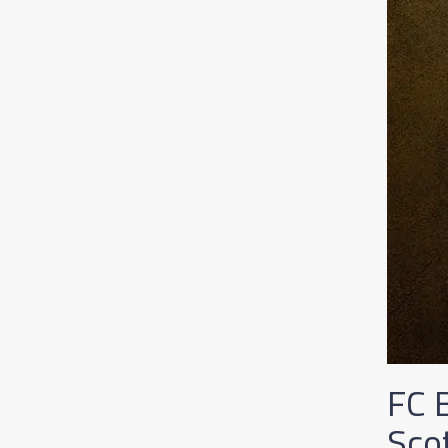
FC B
Sco