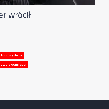
er wrócił
dzior więzienie
y z prawem raper