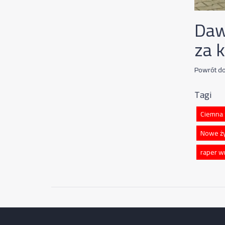
Daw
za 
Powrót do
Tagi
Ciemna 
Nowe ży
raper wr