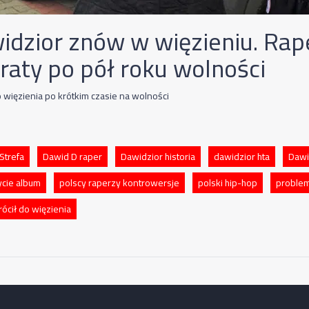
idzior znów w więzieniu. Rap
kraty po pół roku wolności
 więzienia po krótkim czasie na wolności
Strefa
Dawid D raper
Dawidzior historia
dawidzior hta
Dawi
cie album
polscy raperzy kontrowersje
polski hip-hop
problem
ócił do więzienia