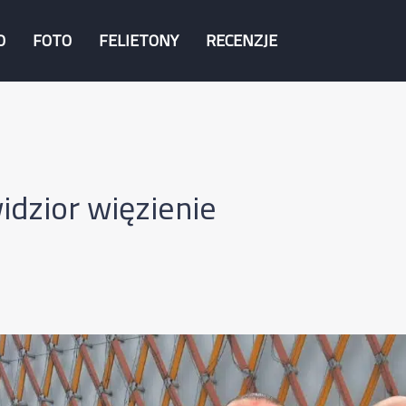
O
FOTO
FELIETONY
RECENZJE
dzior więzienie