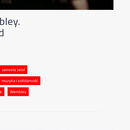
bley.
d
Jameela Jamil
muzyka i solidarność
ne
Wembley