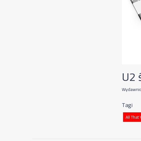
U2 
Wydawnict
Tagi
All That