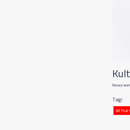
Kul
Nowa wers
Tagi
All That