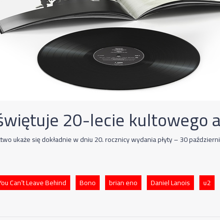
świętuje 20-lecie kultowego
wo ukaże się dokładnie w dniu 20. rocznicy wydania płyty – 30 październ
 You Can’t Leave Behind
Bono
brian eno
Daniel Lanois
u2