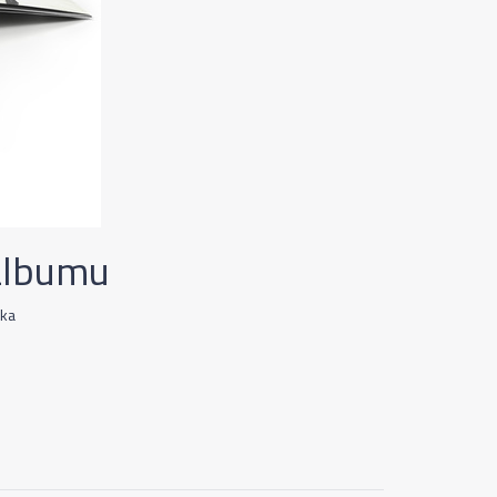
 albumu
ika