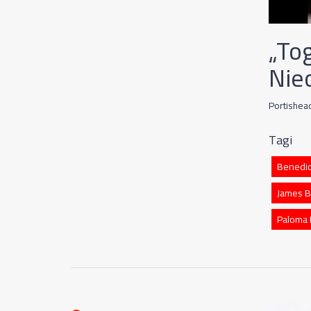
„To
Nie
Portishe
Tagi
Benedic
James B
Paloma 