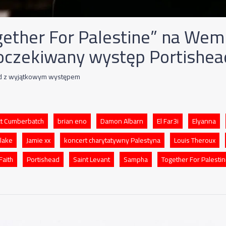
gether For Palestine” na Wem
oczekiwany występ Portishea
ad z wyjątkowym występem
t Cumberbatch
brian eno
Damon Albarn
El Far3i
Elyanna
lake
Jamie xx
koncert charytatywny Palestyna
Louis Theroux
Faith
Portishead
Saint Levant
Sampha
Together For Palesti