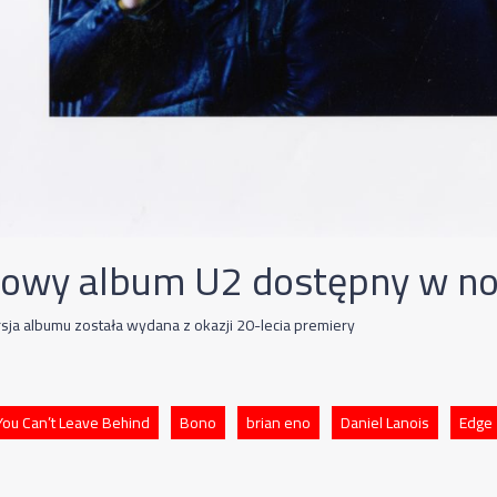
towy album U2 dostępny w no
ja albumu została wydana z okazji 20-lecia premiery
 You Can’t Leave Behind
Bono
brian eno
Daniel Lanois
Edge