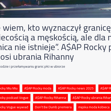
e wiem, kto wyznaczył granic
ecością a męskością, ale dla 
ica nie istnieje”. A$AP Rocky 
nosi ubrania Rihanny
odzie i przełamywaniu granic płci w ubiorze
cky Miu Miu
A$AP Rocky moda
A$AP Rocky news 2025
A$AP R
cky podcast Vogue
A$AP Rocky Rihanna
A$AP Rocky ubrania Riha
ocky Vogue wywiad
Don’t Be Dumb premiera
męska moda kobieca