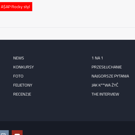
 A$AP Rocky styl
NEWS
1 NA 1
KONKURSY
PRZESŁUCHANIE
FOTO
NAJGORSZE PYTANIA
FELIETONY
JAK K**WA ŻYĆ
RECENZJE
THE INTERVIEW