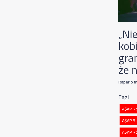
„Ni
kobi
gran
że 
Raper o m
Tagi
A$AP Ro
A$AP Ro
A$AP R