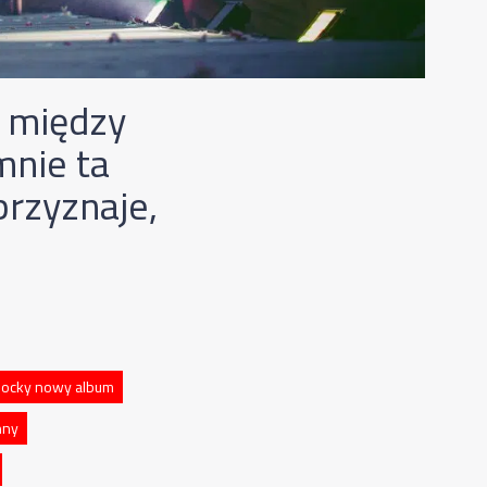
ę między
mnie ta
przyznaje,
ocky nowy album
nny