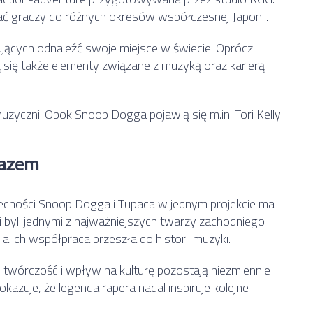
rać graczy do różnych okresów współczesnej Japonii.
jących odnaleźć swoje miejsce w świecie. Oprócz
ą się także elementy związane z muzyką oraz karierą
 muzyczni. Obok Snoop Dogga pojawią się m.in.
Tori Kelly
razem
cności Snoop Dogga i Tupaca w jednym projekcie ma
 byli jednymi z najważniejszych twarzy zachodniego
 ich współpraca przeszła do historii muzyki.
o twórczość i wpływ na kulturę pozostają niezmiennie
azuje, że legenda rapera nadal inspiruje kolejne