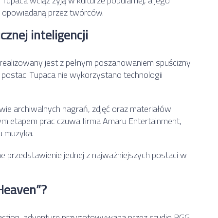
 Tupaca wciąż żyją w kulturze popularnej, a jego
ię opowiadaną przez twórców.
znej inteligencji
t realizowany jest z pełnym poszanowaniem spuścizny
u postaci Tupaca nie wykorzystano technologii
ie archiwalnych nagrań, zdjęć oraz materiałów
dym etapem prac czuwa firma
Amaru Entertainment
,
u muzyka.
 przedstawienie jednej z najważniejszych postaci w
 Heaven”?
 action-adventure przygotowywana przez studio RGG.