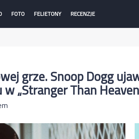
O
FOTO
FELIETONY
RECENZJE
wej grze. Snoop Dogg ujaw
u w „Stranger Than Heaven
zem