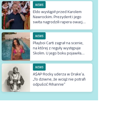
NEWS
Eldo wystąpił przed Karolem
Nawrockim. Prezydent i jego
swita nagrodzili rapera owacją
na stojąco
NEWS
Playboi Carti zagrał na scenie,
na której z reguły występuje
Skolim. U jego boku pojawiła
się Fagata
NEWS
A$AP Rocky uderza w Drake’a.
„To dziwne, że wciąż nie potrafi
odpuścić Rihannie”