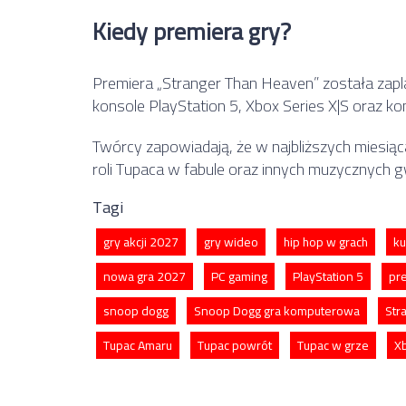
Kiedy premiera gry?
Premiera „Stranger Than Heaven” została zapla
konsole PlayStation 5, Xbox Series X|S oraz k
Twórcy zapowiadają, że w najbliższych miesią
roli Tupaca w fabule oraz innych muzycznych 
Tagi
gry akcji 2027
gry wideo
hip hop w grach
ku
nowa gra 2027
PC gaming
PlayStation 5
pr
snoop dogg
Snoop Dogg gra komputerowa
Str
Tupac Amaru
Tupac powrót
Tupac w grze
Xb