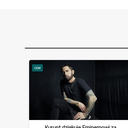
CGM
Kurupt dziękuje Eminemowi za