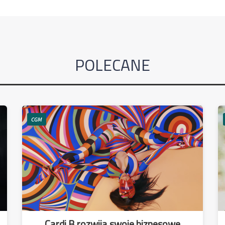
POLECANE
CGM
Cardi B rozwija swoje biznesowe