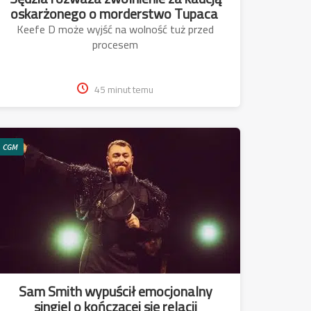
oskarżonego o morderstwo Tupaca
Keefe D może wyjść na wolność tuż przed
procesem
45 minut temu
CGM
Sam Smith wypuścił emocjonalny
singiel o kończącej się relacji