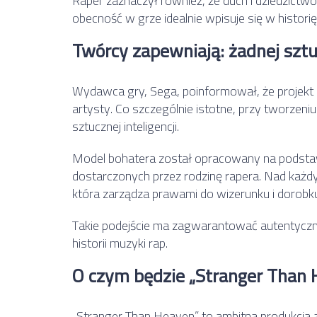
Raper zaznaczył również, że duch i dziedzictwo
obecność w grze idealnie wpisuje się w histor
Twórcy zapewniają: żadnej sztuc
Wydawca gry,
Sega
, poinformował, że projek
artysty. Co szczególnie istotne, przy tworzeni
sztucznej inteligencji.
Model bohatera został opracowany na podstaw
dostarczonych przez rodzinę rapera. Nad każ
która zarządza prawami do wizerunku i dorobk
Takie podejście ma zagwarantować autentyczne
historii muzyki rap.
O czym będzie „Stranger Than
„Stranger Than Heaven” to ambitna produkcja