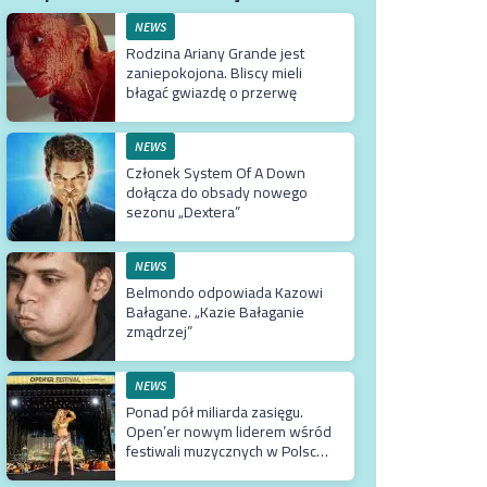
NEWS
Rodzina Ariany Grande jest
zaniepokojona. Bliscy mieli
błagać gwiazdę o przerwę
NEWS
Członek System Of A Down
dołącza do obsady nowego
sezonu „Dextera”
NEWS
Belmondo odpowiada Kazowi
Bałagane. „Kazie Bałaganie
zmądrzej”
NEWS
Ponad pół miliarda zasięgu.
Open’er nowym liderem wśród
festiwali muzycznych w Polsce.
Tuż za nim Męskie Granie