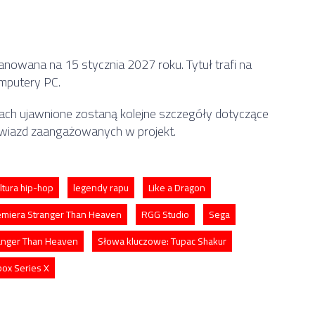
nowana na 15 stycznia 2027 roku. Tytuł trafi na
omputery PC.
cach ujawnione zostaną kolejne szczegóły dotyczące
gwiazd zaangażowanych w projekt.
ltura hip-hop
legendy rapu
Like a Dragon
emiera Stranger Than Heaven
RGG Studio
Sega
anger Than Heaven
Słowa kluczowe: Tupac Shakur
ox Series X