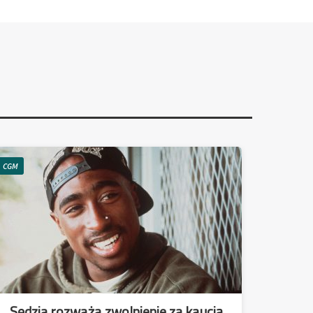
CGM
Sędzia rozważa zwolnienie za kaucją