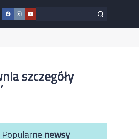
Facebook
Instagram
YouTube
Szukaj w serwisie
Szukaj
nia szczegóły
’
Popularne
newsy