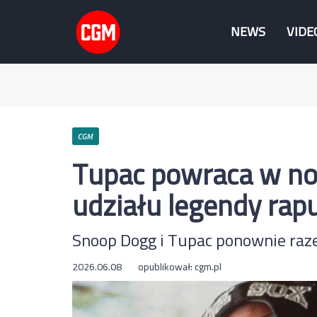
NEWS
VIDE
CGM
Tupac powraca w no
udziału legendy rap
Snoop Dogg i Tupac ponownie ra
2026.06.08
opublikował:
cgm.pl