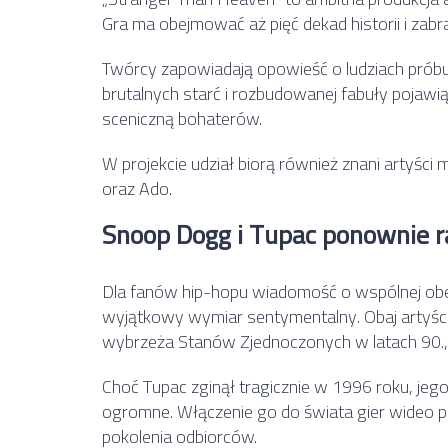
Gra ma obejmować aż pięć dekad historii i zab
Twórcy zapowiadają opowieść o ludziach próbu
brutalnych starć i rozbudowanej fabuły pojawi
sceniczną bohaterów.
W projekcie udział biorą również znani artyści
oraz
Ado
.
Snoop Dogg i Tupac ponownie 
Dla fanów hip-hopu wiadomość o wspólnej obe
wyjątkowy wymiar sentymentalny. Obaj artyści
wybrzeża Stanów Zjednoczonych w latach 90., a
Choć Tupac zginął tragicznie w 1996 roku, jeg
ogromne. Włączenie go do świata gier wideo pok
pokolenia odbiorców.