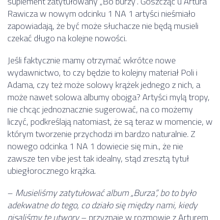
suplement zatytułowany „Bo burzy”. Goszcząc u Artura
Rawicza w nowym odcinku 1 NA 1 artyści nieśmiało
zapowiadają, że być może słuchacze nie będą musieli
czekać długo na kolejne nowości.
Jeśli faktycznie mamy otrzymać wkrótce nowe
wydawnictwo, to czy będzie to kolejny materiał Poli i
Adama, czy też może solowy krążek jednego z nich, a
może nawet solowa albumy obojga? Artyści mylą tropy,
nie chcąc jednoznacznie sugerować, na co możemy
liczyć, podkreślają natomiast, że są teraz w momencie, w
którym tworzenie przychodzi im bardzo naturalnie. Z
nowego odcinka 1 NA 1 dowiecie się m.in., że nie
zawsze ten vibe jest tak idealny, stąd zresztą tytuł
ubiegłorocznego krążka.
–
Musieliśmy zatytułować album „Burza”, bo to było
adekwatne do tego, co działo się między nami, kiedy
pisaliśmy te utwory
– przyznaje w rozmowie z Arturem