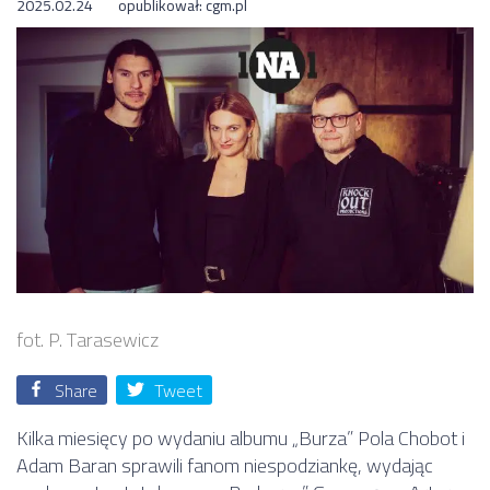
2025.02.24
opublikował:
cgm.pl
fot. P. Tarasewicz
Share
Tweet
Kilka miesięcy po wydaniu albumu „Burza” Pola Chobot i
Adam Baran sprawili fanom niespodziankę, wydając