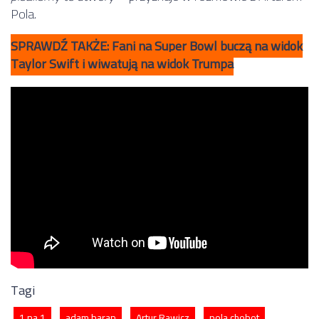
Pola.
SPRAWDŹ TAKŻE: Fani na Super Bowl buczą na widok
Taylor Swift i wiwatują na widok Trumpa
Tagi
1 na 1
adam baran
Artur Rawicz
pola chobot