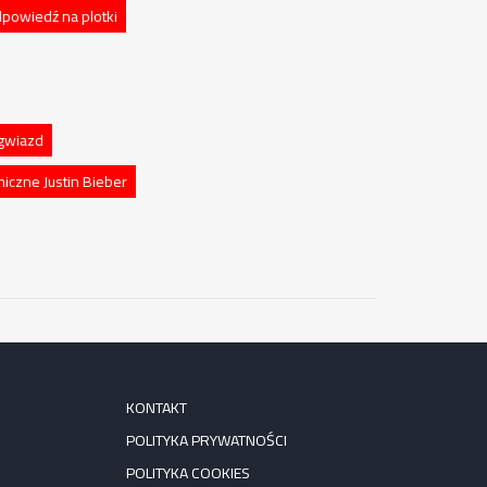
dpowiedź na plotki
gwiazd
iczne Justin Bieber
KONTAKT
POLITYKA PRYWATNOŚCI
POLITYKA COOKIES