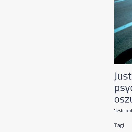
Jus
psy
osz
"Jestem n
Tagi