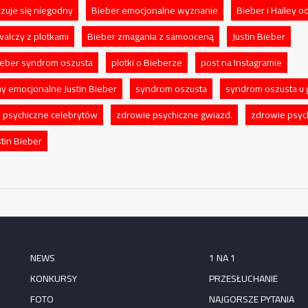
czuje się niegodny
Bieber emocjonalne wyznanie
Bieber i Hailey o
walczy z plotkami
Bieber zmagania z samooceną
Justin Bieber
Bieber syndrom oszusta
plotki o Bieberze
post na Instagramie
y emocjonalne Justin Bieber
syndrom oszusta
syndrom oszusta u 
 psychiczne celebrytów
zdrowie psychiczne gwiazd.
zdrowie psych
stin Bieber
NEWS
1 NA 1
KONKURSY
PRZESŁUCHANIE
FOTO
NAJGORSZE PYTANIA