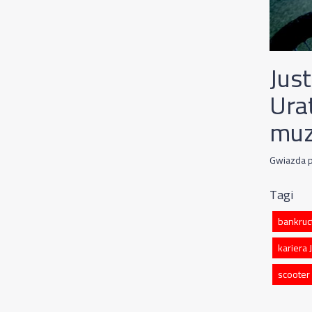
Just
Ura
muz
Gwiazda p
Tagi
bankruc
kariera 
scooter