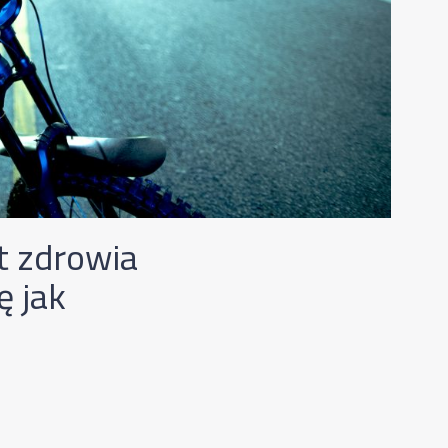
t zdrowia
ę jak