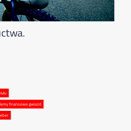
uctwa.
Hulu
lemy finansowe gwiazd
ieber