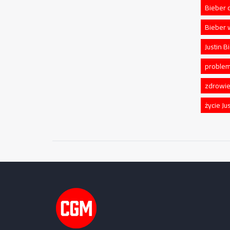
Bieber 
Bieber 
Justin 
problem
zdrowie
życie Ju