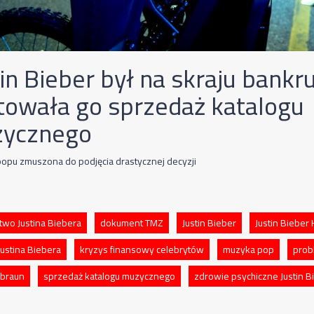
in Bieber był na skraju bankr
towała go sprzedaż katalogu
ycznego
opu zmuszona do podjęcia drastycznej decyzji
two Justina Biebera
dokument TMZ
Justin Bieber
Justin Bieber 
Justina Biebera
kryzys finansowy celebrytów
muzyka pop
prob
 braun
sprzedaż katalogu muzycznego
zdrowie psychiczne Justin B