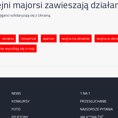
jni majorsi zawieszają działan
ganci solidaryzują się z Ukrainą.
ukraina
Universal
warner
wojna na ukrainie
wojna w ukra
e wycofują się z rosji
NEWS
1 NA 1
KONKURSY
PRZESŁUCHANIE
FOTO
NAJGORSZE PYTANIA
FELIETONY
JAK K**WA ŻYĆ