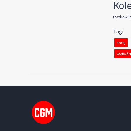
Kole
Rynkowi gi
Tagi
sony
wytwórni