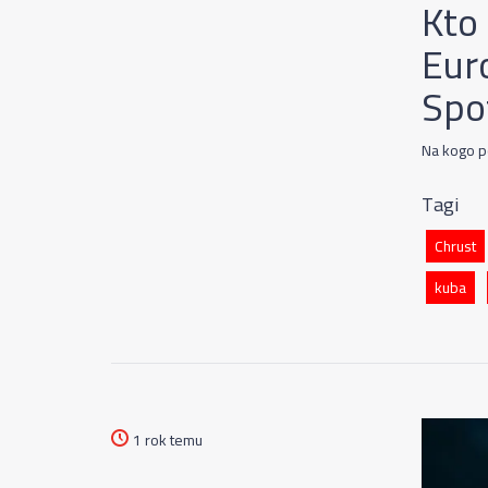
Kto
Eur
Spo
Na kogo p
Tagi
Chrust
kuba
1 rok temu