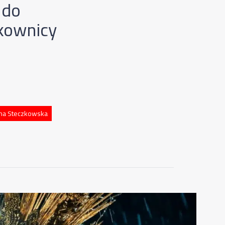
 do
tkownicy
yna Steczkowska