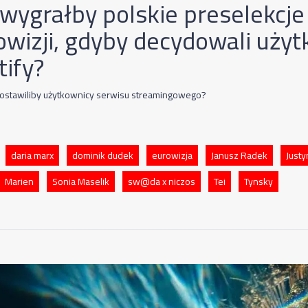
 wygrałby polskie preselekcje
owizji, gdyby decydowali uży
tify?
ostawiliby użytkownicy serwisu streamingowego?
daria marx
dominik dudek
eurowizja
Janusz Radek
Just
Marien
Sonia Maselik
sw@da x niczos
Tei
Tynsky