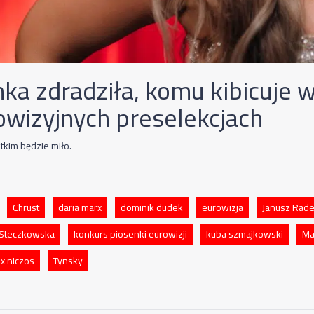
nka zdradziła, komu kibicuje 
owizyjnych preselekcjach
tkim będzie miło.
Chrust
daria marx
dominik dudek
eurowizja
Janusz Rad
 Steczkowska
konkurs piosenki eurowizji
kuba szmajkowski
Ma
 niczos
Tynsky