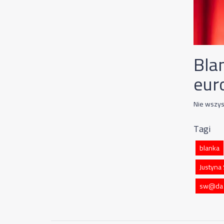
Bla
eur
Nie wszys
Tagi
blanka
Justyna
sw@da x