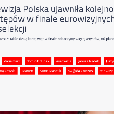
ewizja Polska ujawniła kolejn
tępów w finale eurowizyjnyc
elekcji
yznała także dziką kartę, więc w finale zobaczymy więcej artystów, niż pla
daria marx
dominik dudek
eurowizja
Janusz Radek
Just
majkowski
Marien
Sonia Maselik
sw@da x niczos
telewizja