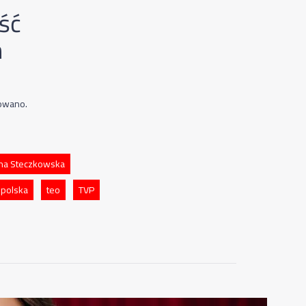
ość
h
nowano.
yna Steczkowska
 polska
teo
TVP