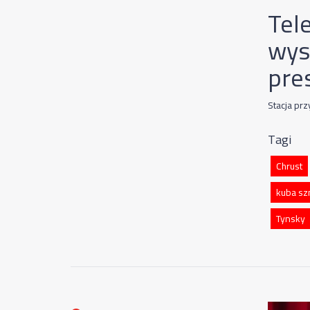
Tel
wys
pres
Stacja prz
Tagi
Chrust
kuba sz
Tynsky