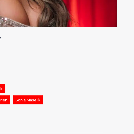
w
ek
rien
Sonia Maselik