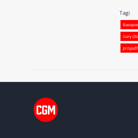
Tagi
Basquia
Gary O
przyjaź