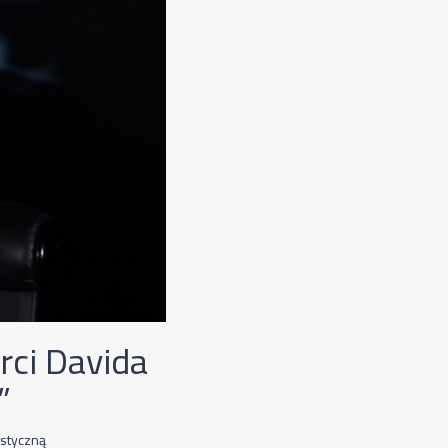
rci Davida
”
ystyczną