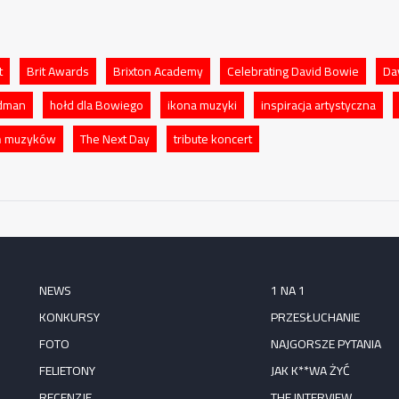
t
Brit Awards
Brixton Academy
Celebrating David Bowie
Da
ldman
hołd dla Bowiego
ikona muzyki
inspiracja artystyczna
ń muzyków
The Next Day
tribute koncert
NEWS
1 NA 1
KONKURSY
PRZESŁUCHANIE
FOTO
NAJGORSZE PYTANIA
FELIETONY
JAK K**WA ŻYĆ
RECENZJE
THE INTERVIEW