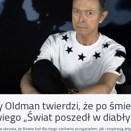
y Oldman twierdzi, że po śmie
iego „Świat poszedł w diabły
 ukrywa, że Bowie był dla niego zarówno przyjacielem, jak i inspiracją art