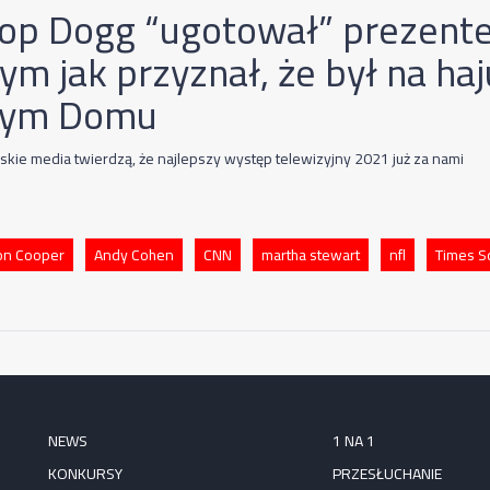
op Dogg “ugotował” prezent
ym jak przyznał, że był na ha
łym Domu
kie media twierdzą, że najlepszy występ telewizyjny 2021 już za nami
on Cooper
Andy Cohen
CNN
martha stewart
nfl
Times S
NEWS
1 NA 1
KONKURSY
PRZESŁUCHANIE