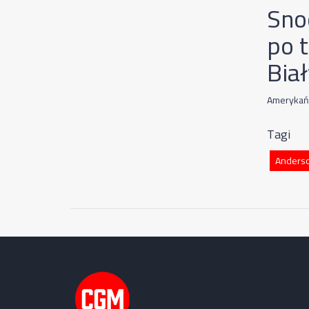
Sno
po t
Bia
Amerykańs
Tagi
Anders