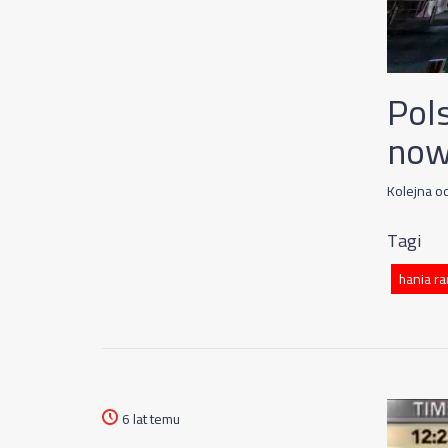
Pol
now
Kolejna o
Tagi
hania ra
6 lat temu