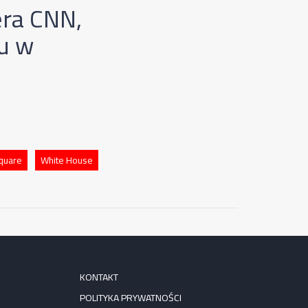
era CNN,
ju w
quare
White House
KONTAKT
POLITYKA PRYWATNOŚCI