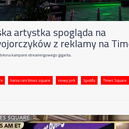
ska artystka spogląda na
ojorczyków z reklamy na Tim
dsłona kampanii streamingowego giganta.
ni
hania rani times square
nowy jork
Spotify
Times Square