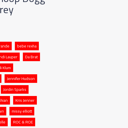
rey
rande
bebe rexha
ndi Lauper
Da Brat
di Klum
Jennifer Hudson
Jordin Sparks
shian
Kris Jenner
own
missy elliott
elle
ROC & ROE