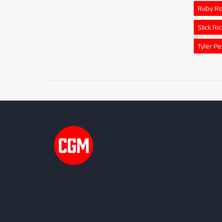
Ruby R
Slick Ri
Tyler Pe