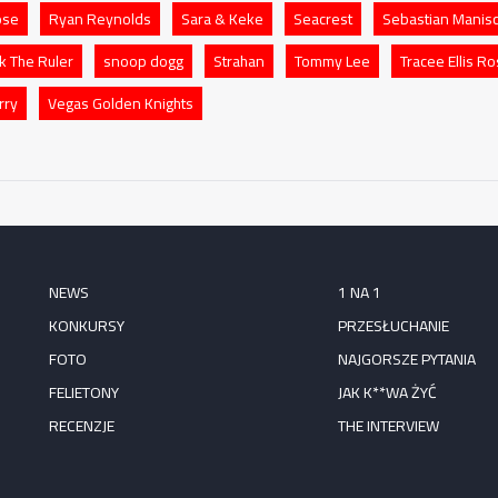
ose
Ryan Reynolds
Sara & Keke
Seacrest
Sebastian Manisc
ck The Ruler
snoop dogg
Strahan
Tommy Lee
Tracee Ellis R
rry
Vegas Golden Knights
NEWS
1 NA 1
KONKURSY
PRZESŁUCHANIE
FOTO
NAJGORSZE PYTANIA
FELIETONY
JAK K**WA ŻYĆ
RECENZJE
THE INTERVIEW