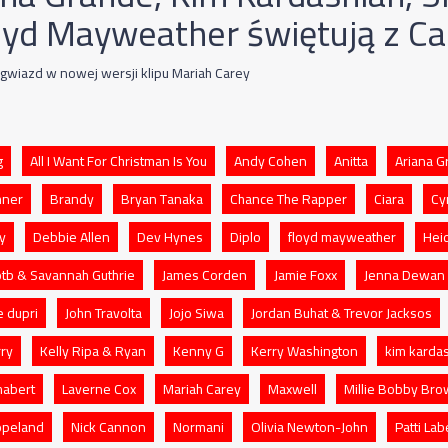
loyd Mayweather świętują z Ca
gwiazd w nowej wersji klipu Mariah Carey
g
All I Want For Christman Is You
Andy Cohen
Anitta
Ariana G
chner
Brandy
Bryan Tanaka
Chance The Rapper
Ciara
Cy
y
Debbie Allen
Dev Hynes
Diplo
floyd mayweather
Hei
tb & Savannah Guthrie
James Corden
Jamie Foxx
Jenna Dewan
e dupri
John Travolta
Jojo Siwa
Jordan Buhat & Trevor Jacksos
rry
Kelly Ripa & Ryan
Kenny G
Kerry Washington
kim karda
habert
Laverne Cox
Mariah Carey
Maxwell
Millie Bobby Br
opeland
Nick Cannon
Normani
Olivia Newton-John
Patti Lab