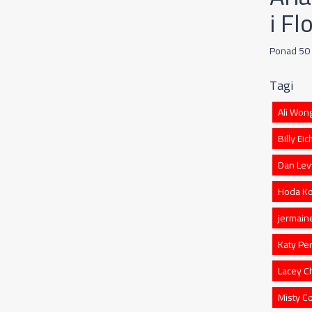
i F
Ponad 50 
Tagi
Ali Won
Billy Ei
Dan Lev
Hoda Ko
jermain
Katy Pe
Lacey C
Misty C