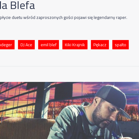
la Blefa
płycie duetu wśród zaproszonych gości pojawi się legendarny raper.
ndeger
DJ Ace
emil blef
Kiki Krajnik
Pękacz
spalto