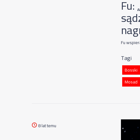
Fu:
sąd
nag
Fu wspier
Tagi
Bosski
Mosad
8 lat temu