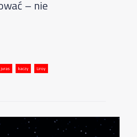
ować – nie
juras
kaczy
Liroy