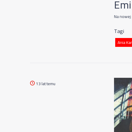
Emi
Na nowej 
Tagi
Ania Ka
13 lat temu