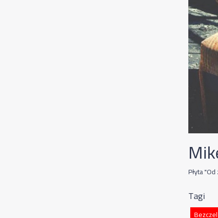
Mik
Płyta "Od 
Tagi
Bezczel