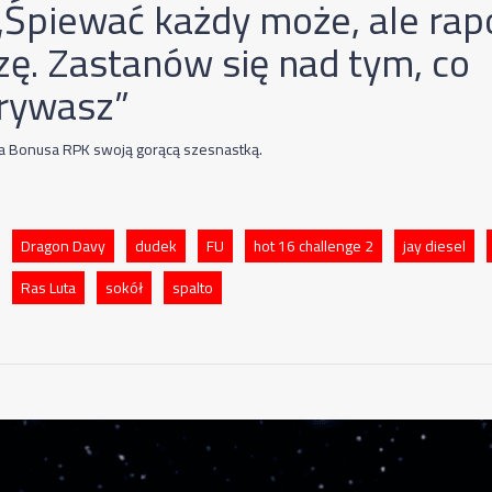
 „Śpiewać każdy może, ale rap
zę. Zastanów się nad tym, co
rywasz”
a Bonusa RPK swoją gorącą szesnastką.
Dragon Davy
dudek
FU
hot 16 challenge 2
jay diesel
Ras Luta
sokół
spalto