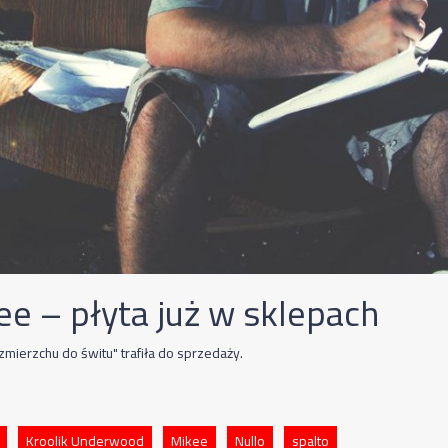
ee – płyta już w sklepach
zmierzchu do świtu" trafiła do sprzedaży.
Kroolik Underwood
Mikee
Nullo
spalto