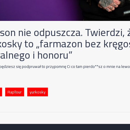
son nie odpuszcza. Twierdzi, 
kosky to „farmazon bez kręgo
alnego i honoru”
j będziesz się podpruwał to przypomnę Ci co tam pierdo**sz o mnie na lewo
RapTour
yurkosky