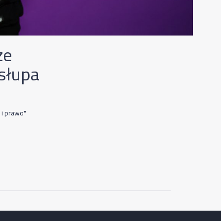
że
słupa
 i prawo"