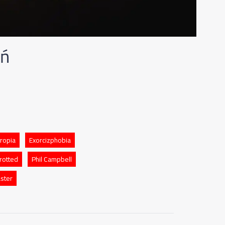
eń
ropia
Exorcizphobia
rotted
Phil Campbell
ster