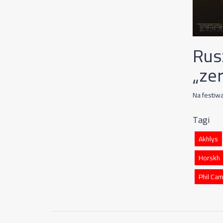
Rus
„ze
Na festiw
Tagi
Akhlys
Horskh
Phil Ca