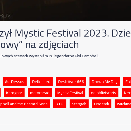
zył Mystic Festival 2023. Dzi
rowy” na zdjęciach
alowych scenach wystąpił m.in. legendarny Phil Campbell.
Au-Dessus
Defleshed
Deströyer 666
Drown My Day
Ent
Khrognar
motorhead
Mystiv Festival
ne obliviscaris
Nec
mpbell and the Bastard Sons
R.I.P.
Stengah
Undeath
witchma