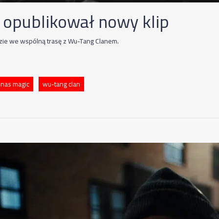
 opublikował nowy klip
zie we wspólną trasę z Wu-Tang Clanem.
nas magic
wu-tang clan