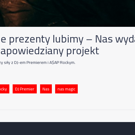
ie prezenty lubimy – Nas wyd
zapowiedziany projekt
zy siły z DJ-em Premierem i A$AP Rockym.
ocky
DJ Premier
Nas
nas magic