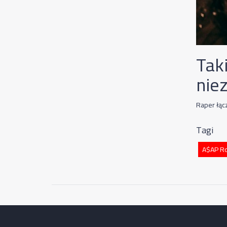
Tak
nie
Raper łąc
Tagi
A$AP R