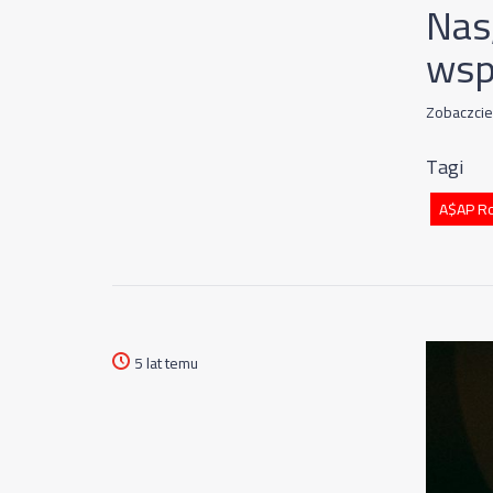
Nas
wsp
Zobaczcie
Tagi
A$AP R
5 lat temu