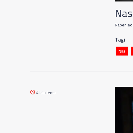
Nas
Raper jed
Tagi
Nas
4 lata temu