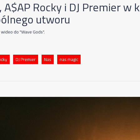
, A$AP Rocky i DJ Premier w k
ólnego utworu
 wideo do "Wave Gods".
ocky
DJ Premier
Nas
nas magic