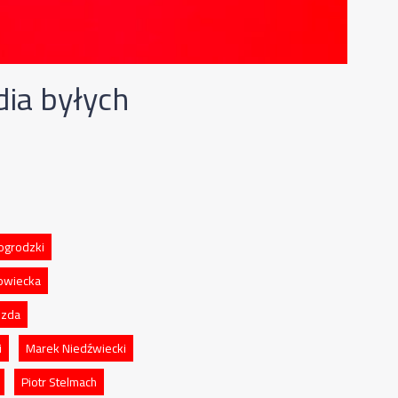
dia byłych
ogrodzki
owiecka
bzda
i
Marek Niedźwiecki
Piotr Stelmach