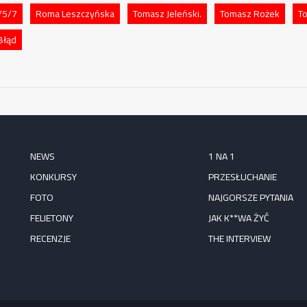
/5/7
Roma Leszczyńska
Tomasz Jeleński.
Tomasz Rożek
T
Błąd
NEWS
1 NA 1
KONKURSY
PRZESŁUCHANIE
FOTO
NAJGORSZE PYTANIA
FELIETONY
JAK K**WA ŻYĆ
RECENZJE
THE INTERVIEW