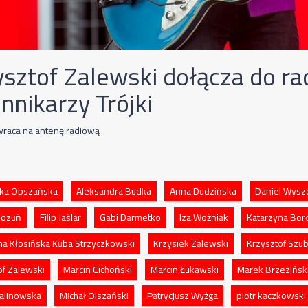
ysztof Zalewski dołącza do ra
nnikarzy Trójki
wraca na antenę radiową
ka Obszańska
Aleksandra Budka
Anna Dudzińska
Daniel Wysz
Zozuń
Filip Jaślar
Gabi Darmetko
Iza Woźniak
Katarzyna Bor
na Kłosińska Kuba Strzyczkowski
Krzysiek Zalewski
Krzysztof Szu
of Zalewski
Marcin Cichoński
Marcin Łukawski
Marek Brzezińsk
alinowska
Michał Olszański
Patrycjusz Wyżga
piotr kaczkowski