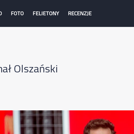
O
FOTO
FELIETONY
RECENZJE
ał Olszański