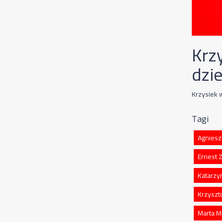
Krz
dzie
Krzysiek 
Tagi
Agniesz
Ernest 
Katarzy
Krzyszt
Marta M