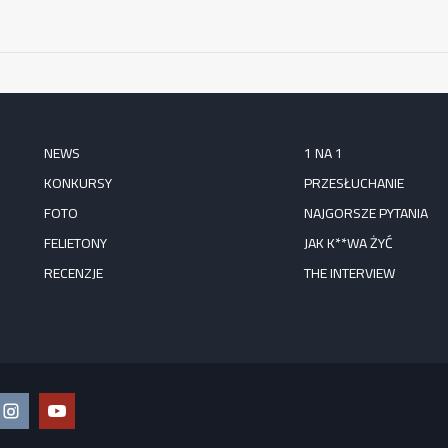
NEWS
1 NA 1
KONKURSY
PRZESŁUCHANIE
FOTO
NAJGORSZE PYTANIA
FELIETONY
JAK K**WA ŻYĆ
RECENZJE
THE INTERVIEW
ook
Instagram
YouTube