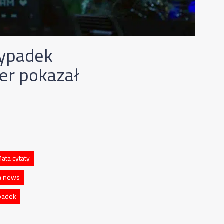
wypadek
er pokazał
ata cytaty
a news
padek