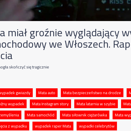
a miał groźnie wyglądający 
ochodowy we Włoszech. Rap
cia
ogła skończyć się tragicznie
wypadek gwiazdy
Mata auto
Mata bezpieczeństwo na drodze
M
oźny wypadek
Mata Instagram story
Mata latarnia w szybie
Mat
zemyślenia
Mata samochód
Mata siłownik ciężarówka
Mata wy
jęcia z wypadku
wypadek raper Mata
wypadki celebrytów