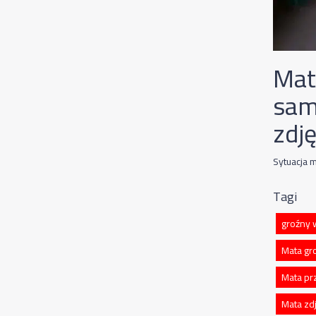
Mat
sam
zdję
Sytuacja m
Tagi
groźny 
Mata gr
Mata pr
Mata zd