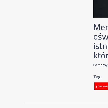
Men
ośw
ist
któ
Po mocnym
Tagi
julia wi