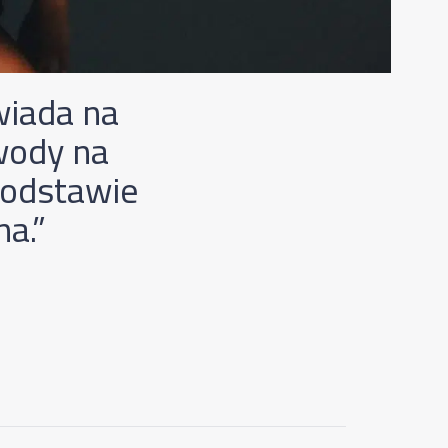
wiada na
wody na
podstawie
a.”