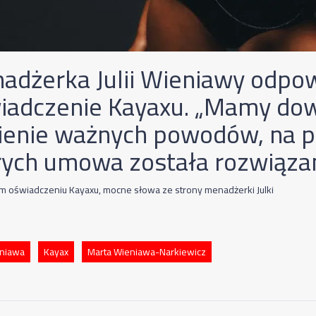
adżerka Julii Wieniawy odpo
iadczenie Kayaxu. „Mamy do
nienie ważnych powodów, na 
rych umowa została rozwiązan
 oświadczeniu Kayaxu, mocne słowa ze strony menadżerki Julki
eniawa
Kayax
Marta Wieniawa-Narkiewicz