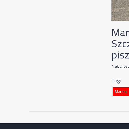
Mar
Szc
pis
"Tak chce
Tagi
Marina