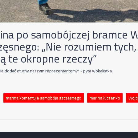
ina po samobójczej bramce W
zęsnego: „Nie rozumiem tych,
zą te okropne rzeczy”
cie dodać otuchy naszym reprezentantom?" - pyta wokalistka.
marina komentuje samobója szczęsnego
marina łuczenko
Wojc