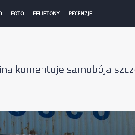
O
FOTO
FELIETONY
RECENZJE
ina komentuje samobója szc