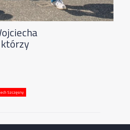
ojciecha
 którzy
iech Szczęsny