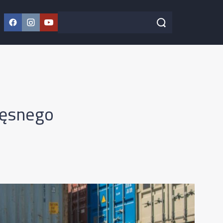
Facebook
Instagram
YouTube
Szukaj w serwisie
Szukaj
zęsnego