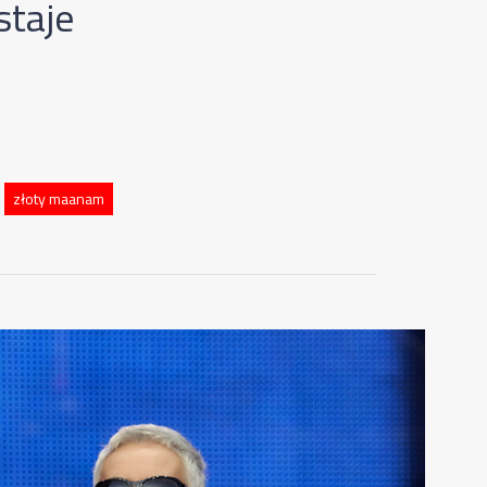
staje
złoty maanam