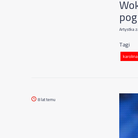
Wok
pog
Artystka 
Tagi
karolina
8 lat temu