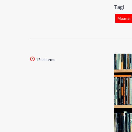
Tagi
Maana
13 lat temu