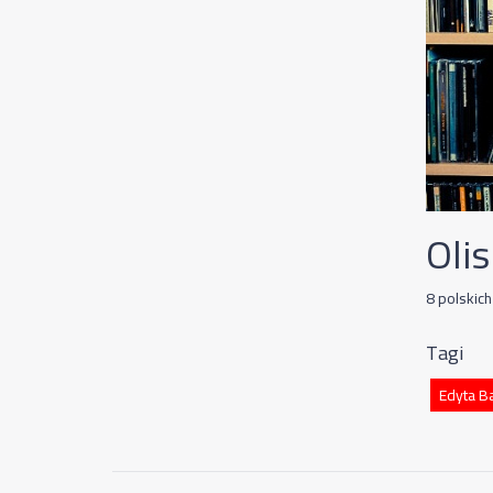
Olis
8 polskich
Tagi
Edyta B