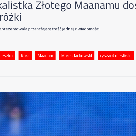
alistka Złotego Maanamu do
różki
zaprezentowała przerażającą treść jednej z wiadomości.
 leszko
Kora
Maanam
Marek Jackowski
ryszard olesiński