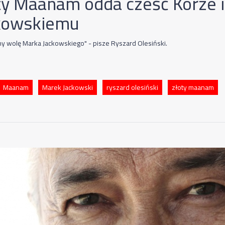
ty Maanam odda cześć Korze 
kowskiemu
y wolę Marka Jackowskiego" - pisze Ryszard Olesiński.
Maanam
Marek Jackowski
ryszard olesiński
złoty maanam