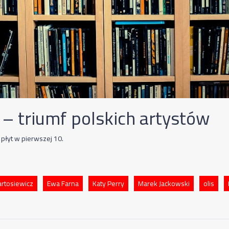
 – triumf polskich artystów
 płyt w pierwszej 10.
artosiewicz
Ewa Farna
Katy Perry
Marek Jackowski
olis