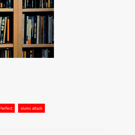
Perfect
slums attack