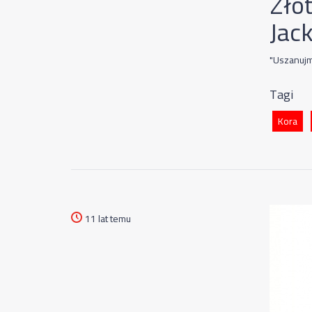
Zło
Jac
"Uszanujm
Tagi
Kora
11 lat temu