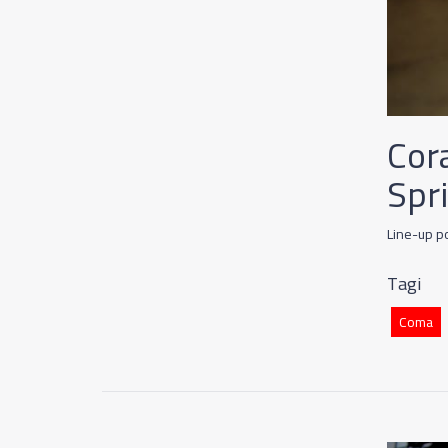
Cor
Spr
Line-up p
Tagi
Coma