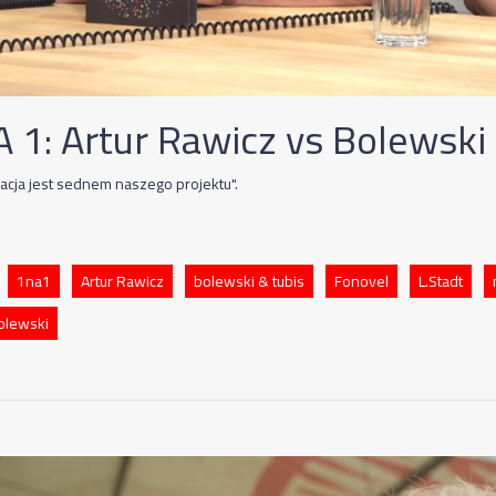
A 1: Artur Rawicz vs Bolewski
acja jest sednem naszego projektu".
1na1
Artur Rawicz
bolewski & tubis
Fonovel
L.Stadt
olewski