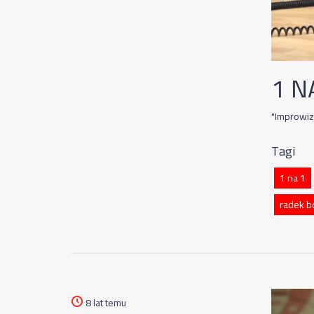
1 N
"Improwiz
Tagi
1 na 1
radek b
8 lat temu