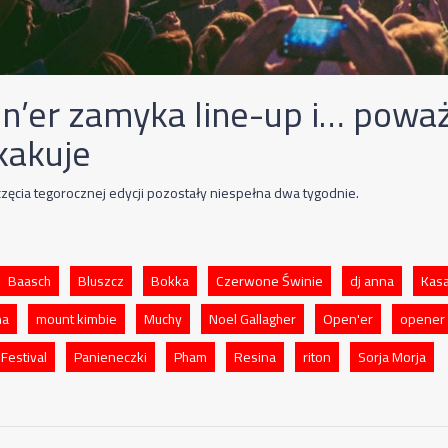
n’er zamyka line-up i… powa
kakuje
zęcia tegorocznej edycji pozostały niespełna dwa tygodnie.
Baasch
Bluszcz
Bokka
Czerwone Świnie
dj anna
Kasa
na
mount kimbie
Muchy
Noel Gallagher
Open'er
opener
Festival
Panieneczki
Pham
Resina
riton
Sorja Morja