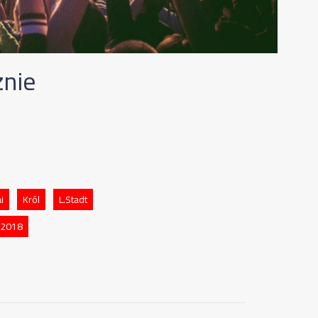
żnie
i
Król
L.Stadt
 2018