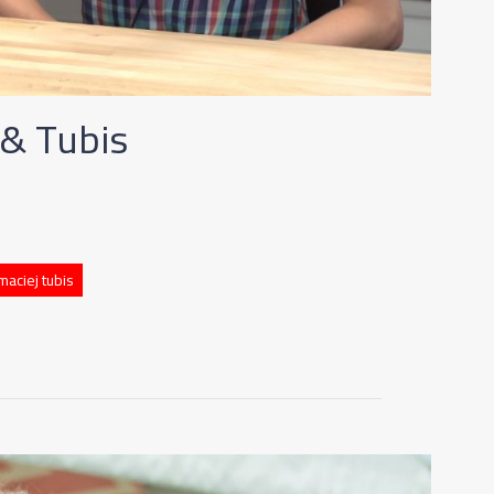
 & Tubis
maciej tubis