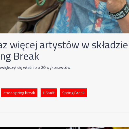
az więcej artystów w składzi
ing Break
owiększył się właśnie o 20 wykonawców.
enea spring break
L.Stadt
Spring Break