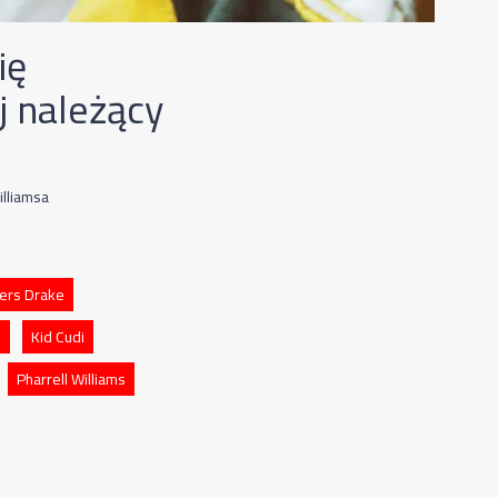
ię
j należący
illiamsa
ters Drake
e
Kid Cudi
Pharrell Williams