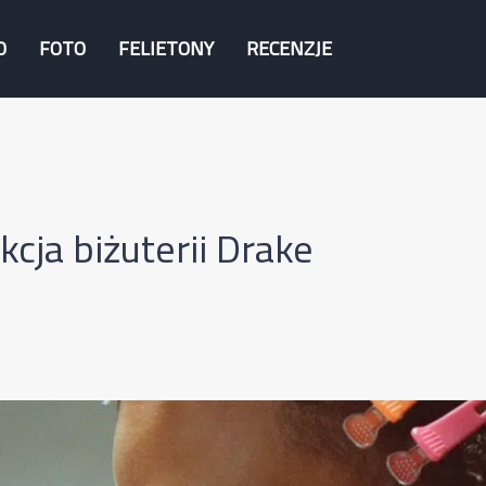
O
FOTO
FELIETONY
RECENZJE
cja biżuterii Drake