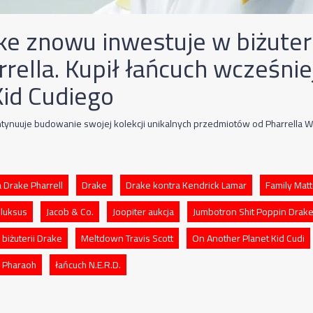
ke znowu inwestuje w biżuter
rrella. Kupił łańcuch wcześnie
Kid Cudiego
tynuuje budowanie swojej kolekcji unikalnych przedmiotów od Pharrella W
a Drake Pharrell
Drake
Drake kontra Kendrick Lamar
Family Mat
 luksus
Jacob & Co.
Joopiter aukcja
Jumbotron Shit Poppin Drak
 biżuterii Drake
Meltdown Travis Scott
On Another Planet Kid Cudi
a Pharaoh
łańcuch N.E.R.D.