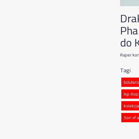
Dra
Pha
do 
Raper kon
Tagi
biżuteri
hip-hop
kolekcja
Son of 