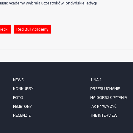
Music Academy wybrała uczestników londyńskiej edycji
niecki
Red Bull Academy
NEWS
1 NA 1
KONKURSY
PRZESŁUCHANIE
FOTO
NAJGORSZE PYTANIA
FELIETONY
JAK K**WA ŻYĆ
RECENZJE
THE INTERVIEW