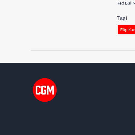
Red Bull 
Tagi
Filip Ka