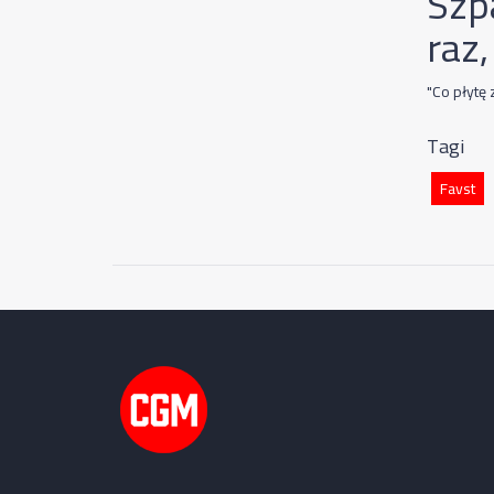
Szpa
raz,
"Co płytę 
Tagi
Favst