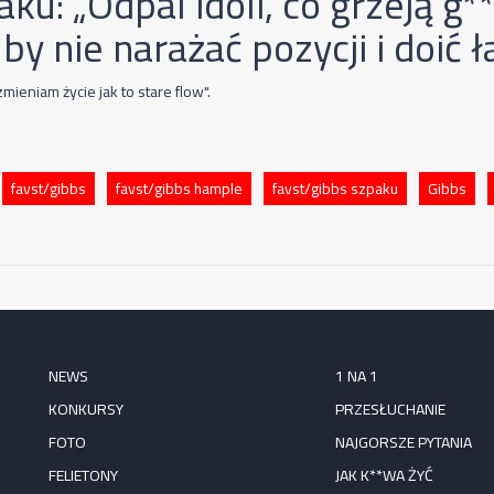
ku: „Odpal idoli, co grzeją g*
 by nie narażać pozycji i doić 
zmieniam życie jak to stare flow".
favst/gibbs
favst/gibbs hample
favst/gibbs szpaku
Gibbs
NEWS
1 NA 1
KONKURSY
PRZESŁUCHANIE
FOTO
NAJGORSZE PYTANIA
FELIETONY
JAK K**WA ŻYĆ