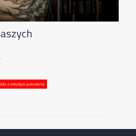
naszych
.
eldo o młodym pokoleniu