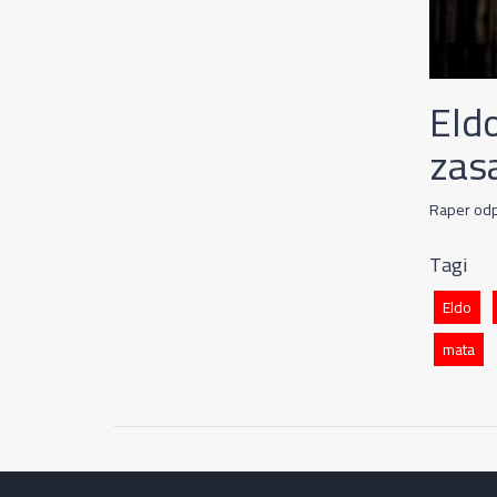
Eld
zasa
Raper odpo
Tagi
Eldo
mata