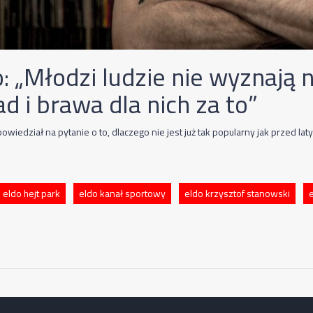
o: „Młodzi ludzie nie wyznają 
d i brawa dla nich za to”
wiedział na pytanie o to, dlaczego nie jest już tak popularny jak przed laty
eldo hejt park
eldo kanał sportowy
eldo krzysztof stanowski