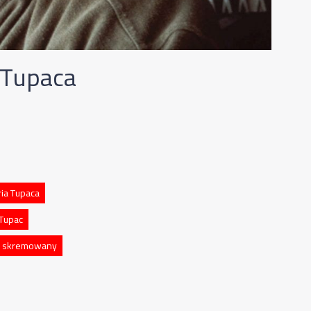
a Tupaca
ria Tupaca
 Tupac
c skremowany