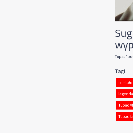
Suge
wypa
Tupac "p
Tagi
co stało
legenda
Tupac A
Tupac ś