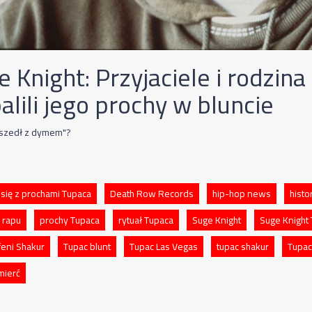
 Knight: Przyjaciele i rodzin
lili jego prochy w bluncie
oszedł z dymem"?
 się z prochami Tupaca
Death Row Records
hip-hop news
histo
 rapu
prochy Tupaca
rytuał Tupaca
Suge Knight
Suge Knight
feni Shakur
Tupac blunt
Tupac Las Vegas
tupac shakur
Tupa
mierć