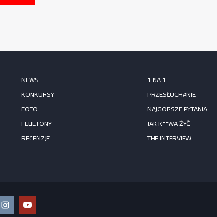
NEWS
1 NA 1
KONKURSY
PRZESŁUCHANIE
FOTO
NAJGORSZE PYTANIA
FELIETONY
JAK K**WA ŻYĆ
RECENZJE
THE INTERVIEW
ook
Instagram
YouTube