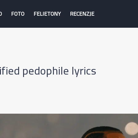
O
FOTO
FELIETONY
RECENZJE
fied pedophile lyrics