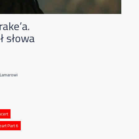
ake’a.
ł słowa
 Lamarowi
ncert
art Part 6