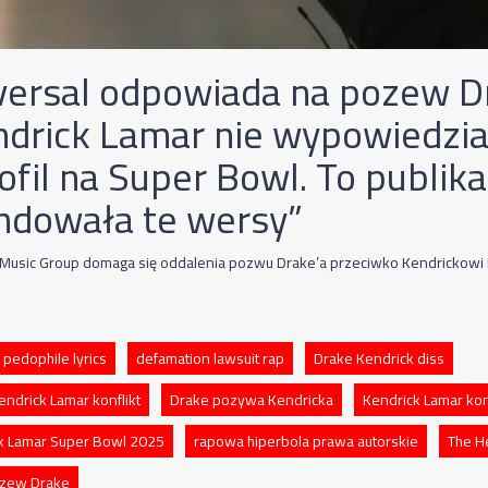
versal odpowiada na pozew Dr
ndrick Lamar nie wypowiedzia
ofil na Super Bowl. To publika
ndowała te wersy”
 Music Group domaga się oddalenia pozwu Drake’a przeciwko Kendrickowi
d pedophile lyrics
defamation lawsuit rap
Drake Kendrick diss
endrick Lamar konflikt
Drake pozywa Kendricka
Kendrick Lamar ko
k Lamar Super Bowl 2025
rapowa hiperbola prawa autorskie
The He
zew Drake