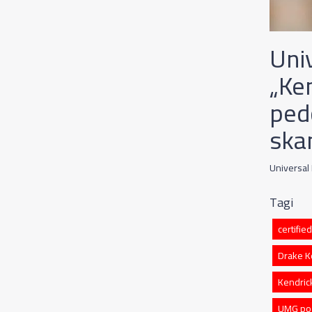
Uni
„Ke
ped
ska
Universal
Tagi
certifie
Drake K
Kendric
UMG po