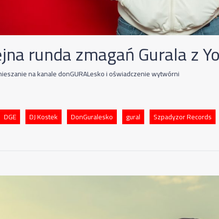
ejna runda zmagań Gurala z Y
ieszanie na kanale donGURALesko i oświadczenie wytwórni
DGE
DJ Kostek
DonGuralesko
gural
Szpadyzor Records