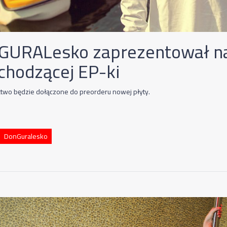
GURALesko zaprezentował na
chodzącej EP-ki
wo będzie dołączone do preorderu nowej płyty.
DonGuralesko