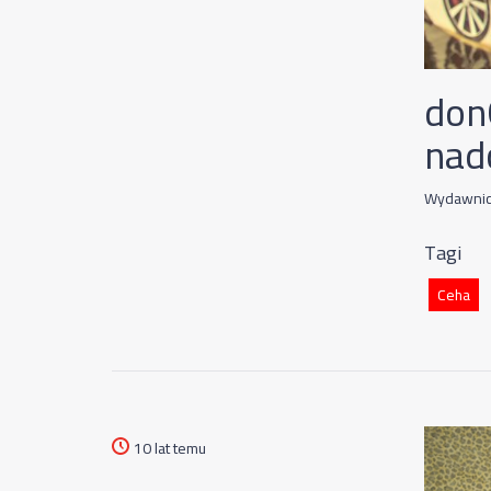
don
nad
Wydawnict
Tagi
Ceha
10 lat temu