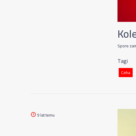
Kol
Spore zam
Tagi
Ceha
9 lat temu