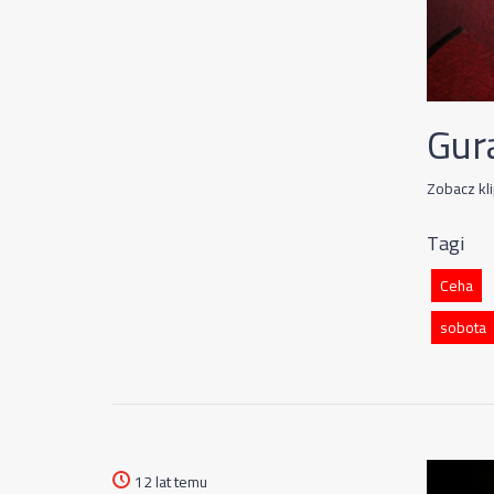
Gur
Zobacz kli
Tagi
Ceha
sobota
12 lat temu