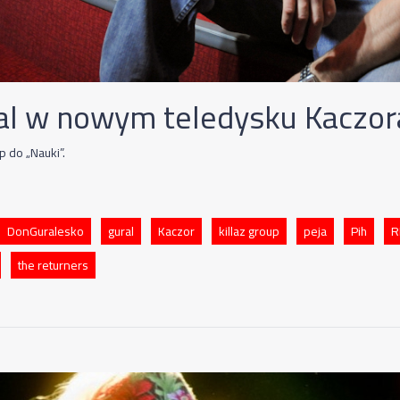
al w nowym teledysku Kaczor
p do „Nauki”.
DonGuralesko
gural
Kaczor
killaz group
peja
Pih
R
the returners