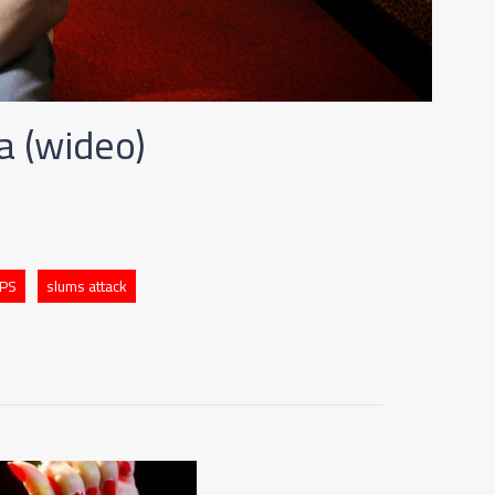
a (wideo)
PS
slums attack