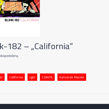
k-182 – „California”
inkopodobny.
82
California
cgm
CGM.PL
Kancerek Maciek