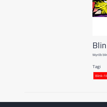
Blin
Wyrób bl
Tagi
Blink-1