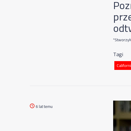
Poz
prz
odt
"Stworzył
Tagi
Californ
6 lat temu