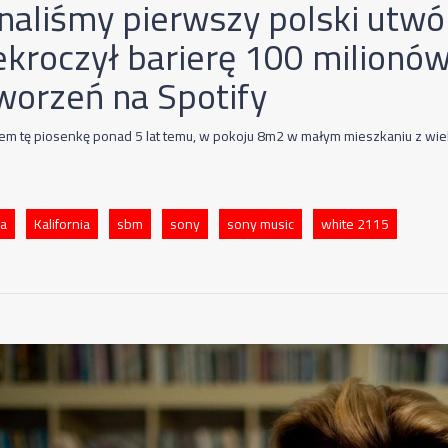
naliśmy pierwszy polski utwór
ekroczył barierę 100 milionó
worzeń na Spotify
em tę piosenkę ponad 5 lat temu, w pokoju 8m2 w małym mieszkaniu z wielk
ia
Kalifornia
sbm
sony
sony music
white 2115