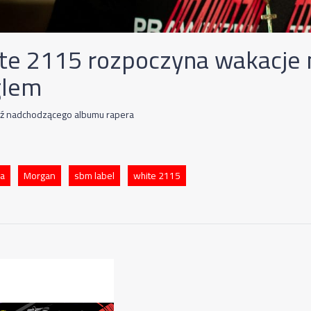
te 2115 rozpoczyna wakacje
glem
ź nadchodzącego albumu rapera
ia
Morgan
sbm label
white 2115