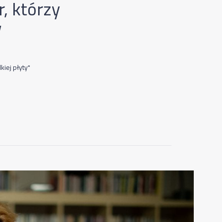
, którzy
w
iej płyty"