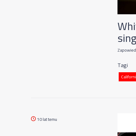
Whi
sin
Zapowied
Tagi
Californ
10 lat temu