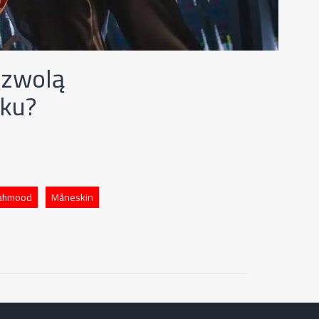
ozwolą
oku?
ahmood
Måneskin