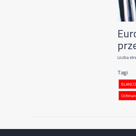
Eur
prz
Liczba st
Tagi
BLANC
Ochman