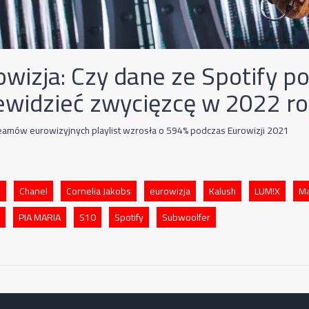
owizja: Czy dane ze Spotify p
ewidzieć zwycięzcę w 2022 r
reamów eurowizyjnych playlist wzrosła o 594% podczas Eurowizji 2021
O
Chanel
Cornelia Jakobs
eurowizja
Kalush
LUM!X
M
PIA MARIA
S10
Spotify
Subwoolfer