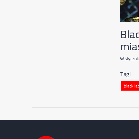
Bla
mia
W styczni
Tagi
black la