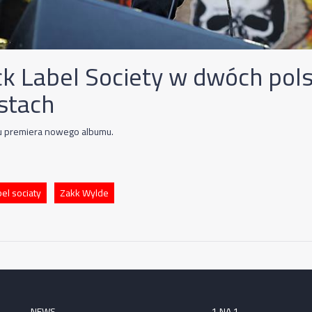
ck Label Society w dwóch pols
stach
u premiera nowego albumu.
bel sociaty
Zakk Wylde
NEWS
1 NA 1