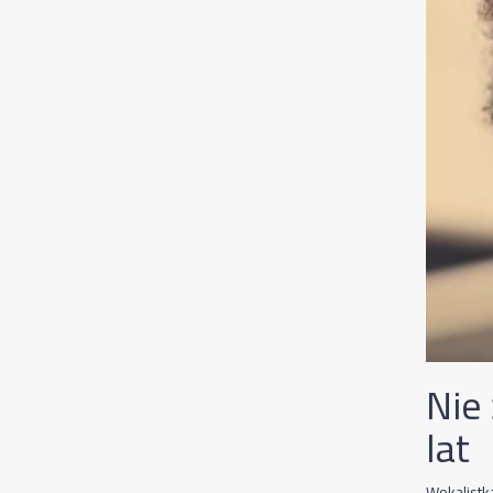
Nie 
lat
Wokalistk