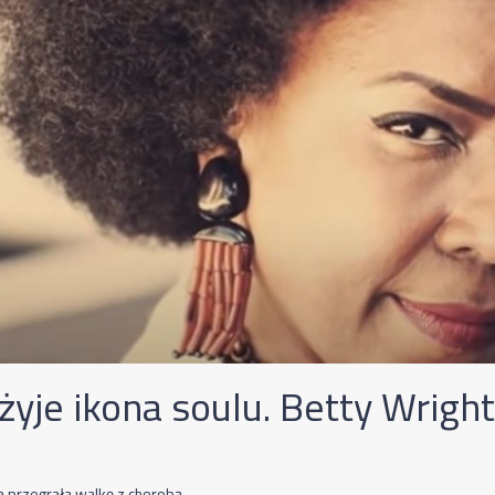
żyje ikona soulu. Betty Wrigh
a przegrała walkę z chorobą