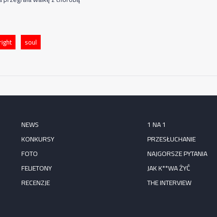
ight
soul
NEWS
1 NA 1
KONKURSY
PRZESŁUCHANIE
FOTO
NAJGORSZE PYTANIA
FELIETONY
JAK K**WA ŻYĆ
RECENZJE
THE INTERVIEW